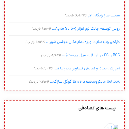
سایت ساز رایگان آکو
(16,833 بازدید)
روش توسعه چابک نرم افزار (Agile Softw...
(9,569 بازدید)
طراحی وب سایت ویژه نمایندگان مجلس شور...
(9,542 بازدید)
BCC و CC در ارسال ایمیل چیست؟...
(8,959 بازدید)
آموزش ایجاد و نمایش تصاویر پانوراما د...
(8,292 بازدید)
Outlook مایکروسافت با Drive گوگل سازگ...
(7,259 بازدید)
پست های تصادفی