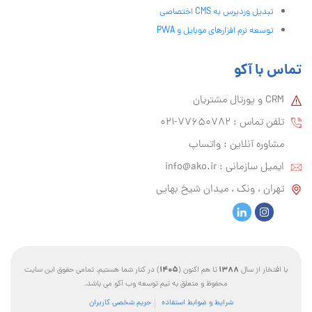
تبدیل وردپرس به CMS اختصاصی
توسعه نرم افزارهای موبایل و PWA
تماس با آکو
CRM و پورتال مشتریان
تلفن تماس :‌ 77650782-021
مشاوره آنلاین : واتساپ
ایمیل سازمانی :‌
info@ako.ir
تهران ، ونک ، میدان شیخ بهایی
1405
1388
با افتخار از سال
تا هم اکنون (
) در کنار شما هستیم. تمامی حقوق این سایت
محفوظ و متعلق به تیم توسعه وب آکو می باشد.
شرایط و ضوابط استفاده
حریم شخصی کاربران