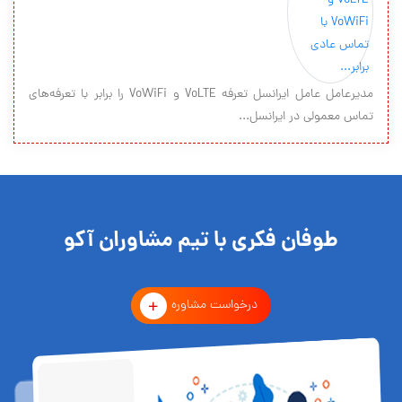
مدیرعامل عامل ایرانسل تعرفه VoLTE و VoWiFi را برابر با تعرفه‌های
تماس معمولی در ایرانسل...
طوفان فکری با تیم مشاوران آکو
درخواست مشاوره