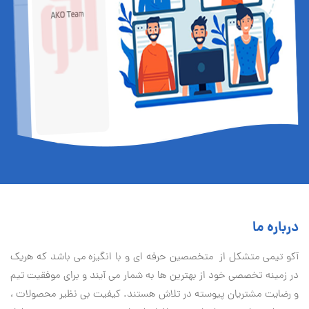
درباره ما
آكو تيمی متشکل از متخصصین حرفه ای و با انگیزه می باشد که هریک
در زمینه تخصصی خود از بهترین ها به شمار می آیند و برای موفقیت تيم
و رضایت مشتریان پیوسته در تلاش هستند. کیفیت بی نظير محصولات ،