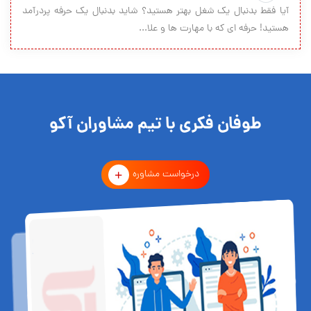
آیا فقط بدنبال یک شغل بهتر هستید؟ شاید بدنبال یک حرفه پردرآمد
هستید! حرفه ای که با مهارت ها و علا...
طوفان فکری با تیم مشاوران آکو
درخواست مشاوره