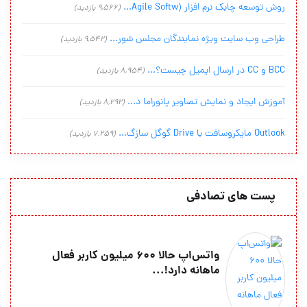
روش توسعه چابک نرم افزار (Agile Softw...
(9,566 بازدید)
طراحی وب سایت ویژه نمایندگان مجلس شور...
(9,542 بازدید)
BCC و CC در ارسال ایمیل چیست؟...
(8,954 بازدید)
آموزش ایجاد و نمایش تصاویر پانوراما د...
(8,292 بازدید)
Outlook مایکروسافت با Drive گوگل سازگ...
(7,259 بازدید)
پست های تصادفی
واتس‌اپ حالا ۶۰۰ میلیون کاربر فعال
ماهانه دارد!...