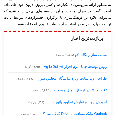
به منظور ارائه سرویس‌های یکپارچه و کنترل پروژه درون خود جای داده
است، گفت: در سرای محلات تهران نیز بسترهای آی.تی ارائه شده که
می‌تواند علاوه بر فرهنگ‌سازی با برگزاری جشنواره‌های مرتبط باعث
توسعه مهارت مردم در استفاده از خدمات فناوری اطلاعات شود.
پربازدیدترین اخبار
سایت ساز رایگان آکو
(16,830 بازدید)
روش توسعه چابک نرم افزار (Agile Softw...
(9,566 بازدید)
طراحی وب سایت ویژه نمایندگان مجلس شور...
(9,542 بازدید)
BCC و CC در ارسال ایمیل چیست؟...
(8,954 بازدید)
آموزش ایجاد و نمایش تصاویر پانوراما د...
(8,292 بازدید)
Outlook مایکروسافت با Drive گوگل سازگ...
(7,259 بازدید)