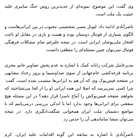
وی گفت: این موضوع، نمونه‌ای از جدیدترین روش جنگ سایبری علیه
حیثیت یک ملت است.
ناصرآبادی ادامه داد: لیونل مسی شخصیتی محبوب در بین ایرانی‌هاست و
الگوی بسیاری از فوتبال دوستان بوده و هست و بازی در مقابل او باعث
افتخار ملی‌پوشان ایرانی است. در نتیجه علیرغم تمام مشکلات فرهنگی
فوتبال نمی‌توان چنین مسئله‌ای را منطقی دانست.
مدیرعامل شرکت رایانه کمک با اشاره به عدم پخش تصاویر خانم مجری
برنامه قرعه‌کشی جام‌جهانی از سوی صداوسیما و بروز رخداد مشابهی
در صفحه فیس‌بوک وی که آن هم به ایرانی‌ها منتسب شده است، گفت:
چرا کسی نمی‌پرسد که اصلا این همه ایرانی او را از کجا می‌شناختند که
بخواهند صفحه فیس‌بوکش را آماج ناسزا قرار دهند؟ در این مسئله هیچ
منفعتی برای ایرانی‌ها وجود ندارد اما با اندکی بررسی درمی‌یابیم که با
مواضع دشمنان ملت ایران همخوانی شگفت‌انگیزی دارد. در نتیجه
می‌توان منشا ساماندهی آن را حدس زد.
ناصرآبادی با اشاره به سابقه این گونه اقدامات علیه ایران، کرم