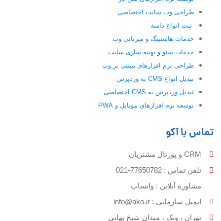
طراحی وب سایت اختصاصی
ثبت انواع دامنه
خدمات هاستینگ و میزبانی وب
خدمات سئو و بهینه سازی سایت
طراحی نرم افزارهای مبتنی بر وب
تبدیل انواع CMS به وردپرس
تبدیل وردپرس به CMS اختصاصی
توسعه نرم افزارهای موبایل و PWA
تماس با آکو
CRM و پورتال مشتریان
تلفن تماس :‌ 77650782-021
مشاوره آنلاین : واتساپ
ایمیل سازمانی :‌
info@ako.ir
تهران ، ونک ، میدان شیخ بهایی