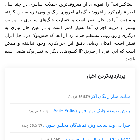
"استاکس‌نت" را نمونه‌ای از معروف‌ترین حملات سایبری در چند سال
اخیر عنوان کرد و افزود: جنگ‌های امروزی رنگ و بویی تازه به خود گرفته
و ماهیت آنها در حال تغییر است و خسارت جنگ‌های سایبری به مراتب
بیشتر و هزینه اجرای آنها بسیار کمتر است و در عین حال نیازی به
درگیری و رویارویی مستقیم هم ندارد. از آنجا که فیس‌بوک در داخل ایران
فیلتر است، امکان ردیابی دقیق این خرابکاری وجود نداشته و ممکن
است که این افراد از طریق IP کشورهای دیگر به فیس‌بوک متصل شده
باشند.
پربازدیدترین اخبار
سایت ساز رایگان آکو
(16,832 بازدید)
روش توسعه چابک نرم افزار (Agile Softw...
(9,567 بازدید)
طراحی وب سایت ویژه نمایندگان مجلس شور...
(9,542 بازدید)
BCC و CC در ارسال ایمیل چیست؟...
(8,956 بازدید)