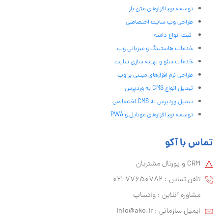
توسعه نرم افزارهای متن باز
طراحی وب سایت اختصاصی
ثبت انواع دامنه
خدمات هاستینگ و میزبانی وب
خدمات سئو و بهینه سازی سایت
طراحی نرم افزارهای مبتنی بر وب
تبدیل انواع CMS به وردپرس
تبدیل وردپرس به CMS اختصاصی
توسعه نرم افزارهای موبایل و PWA
تماس با آکو
CRM و پورتال مشتریان
تلفن تماس :‌ 77650782-021
مشاوره آنلاین : واتساپ
ایمیل سازمانی :‌
info@ako.ir