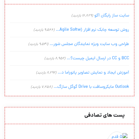
سایت ساز رایگان آکو
(16,829 بازدید)
روش توسعه چابک نرم افزار (Agile Softw...
(9,566 بازدید)
طراحی وب سایت ویژه نمایندگان مجلس شور...
(9,541 بازدید)
BCC و CC در ارسال ایمیل چیست؟...
(8,952 بازدید)
آموزش ایجاد و نمایش تصاویر پانوراما د...
(8,292 بازدید)
Outlook مایکروسافت با Drive گوگل سازگ...
(7,258 بازدید)
پست های تصادفی