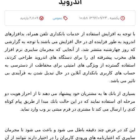
اندروید
یکشنبه , ۱۳۹۲/۰۹/۲۴ ۱۰:۵۸
عمومی
2,809 بازدید
با توجه به افزایش استفاده از خدمات بانكداری تلفن همراه، بدافزارهای
اندروید به طور فزاینده ای در حال افزایش می باشند.
با توجه به گزارشی
كه روز چهارشنبه منتشر شد، از آنجایی كه مجرمان سایبری نرم افزار
های مخرب پیشرفته ای را برای دستگاه های اندروید طراحی كردند،
استفاده گسترده از ویژگی های امنیتی برای محفاظت از دسترسی به
حساب های كاربری بانكداری آنلاین در حال تبدیل شدن به فرآیندی بی
تاثیر می باشد.
بسیاری از بانك ها به مشتریان خود پیشنهاد می دهند تا از احراز هویت دو
مرحله ای استفاده نمایند كه در این حالت بانك مبدا از طریق پیام كوتاه
كدی را ارسال می كند تا مشتری در فرم مبتنی بر وب وارد نماید.
این كد در عرض چند دقیقه باطل می شود و باعث می شود تا مجرمان
سایبری كه اعتبارنامه های ورودی كاربران را در اختیار دارند نتوانند از آن