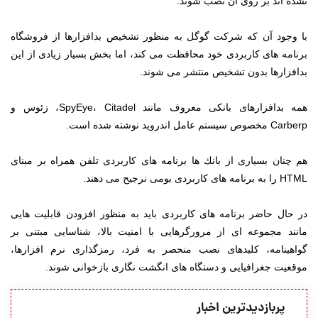
نشده اند بر روی آن نصب شوند.
با وجود آن كه شركت گوگل به منظور تشخیص بدافزارها از فروشگاه
برنامه های كاربردی خود محافظت می كند، اما بخش بسیار زیادی از این
بدافزارها بدون تشخیص منتشر می شوند.
همه بدافزارهای بانكی معروف مانند SpyEye، Citadel، زئوس و
Carberp مخصوص سیستم عامل اندروید نوشته شده است.
هم چنان بسیاری از بانك ها برنامه های كاربردی تلفن همراه بر مبنای
HTML را به برنامه های كاربردی بومی نرجیح می دهند.
در حال حاضر برنامه های كاربردی باید به منظور افزودن قابلیت هایی
مانند مجموعه ای از مرورگرهایی با امنیت بالا، شناسایی مبتنی بر
گواهینامه، كلیدهای نصب منحصر به فرد، رمزگذاری نرم افزارها،
موقعیت جغرافیایی و دستگاه های انگشت نگاری بازخوانی شوند.
پربازدیدترین اخبار