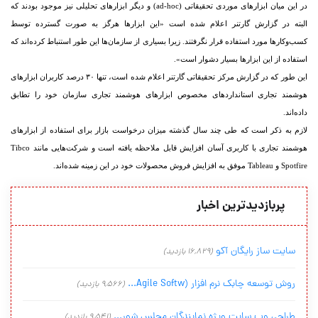
در این میان ابزارهای موردی تحقیقاتی (ad-hoc) و دیگر ابزارهای تحلیلی نیز موجود بودند که
البته در گزارش گارتنر اعلام شده است «این ابزار‌ها هرگز به صورت گسترده توسط
کسب‌وکار‌ها مورد استفاده قرار نگرفتند. زیرا بسیاری از سازمان‌ها این طور استنباط کرده‌اند که
استفاده از این ابزار‌ها بسیار دشوار است».
این طور که در گزارش مرکز تحقیقاتی گارتنر اعلام شده است، تنها ۳۰ درصد کاربران ابزارهای
هوشمند تجاری استانداردهای مخصوص ابزارهای هوشمند تجاری سازمان خود را تطابق
داده‌اند.
لازم به ذکر است که طی چند سال گذشته میزان درخواست بازار برای استفاده از ابزارهای
هوشمند تجاری با کاربری آسان افزایش قابل ملاحظه یافته است و شرکت‌هایی مانند Tibco
Spotfire و Tableau موفق به افزایش فروش محصولات خود در این زمینه شده‌اند.
پربازدیدترین اخبار
سایت ساز رایگان آکو
(16,829 بازدید)
روش توسعه چابک نرم افزار (Agile Softw...
(9,566 بازدید)
طراحی وب سایت ویژه نمایندگان مجلس شور...
(9,541 بازدید)