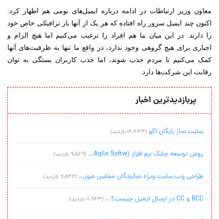
معاون وزیر ارتباطات در ادامه درباره ایمیل‌های بومی هم اظهار کرد:
اکنون چند ایمیل سرور راه افتاده که هر یک از آنها بار ترافیکی خاص خود
را دارند. در این میان ما هم افراد را ترغیب می‌کنیم اما هیچ الزام و
اجباری برای هیچ گروهی وجود ندارد، در واقع ما تنها به ظرفیت‌های آنها
کمک می‌کنیم تا مردم جذب شوند، اما جذب کاربران بستگی به توان
رقابت این شرکت‌ها دارد.
پربازدیدترین اخبار
سایت ساز رایگان آکو
(16,834 بازدید)
روش توسعه چابک نرم افزار (Agile Softw...
(9,569 بازدید)
طراحی وب سایت ویژه نمایندگان مجلس شور...
(9,542 بازدید)
BCC و CC در ارسال ایمیل چیست؟...
(8,963 بازدید)