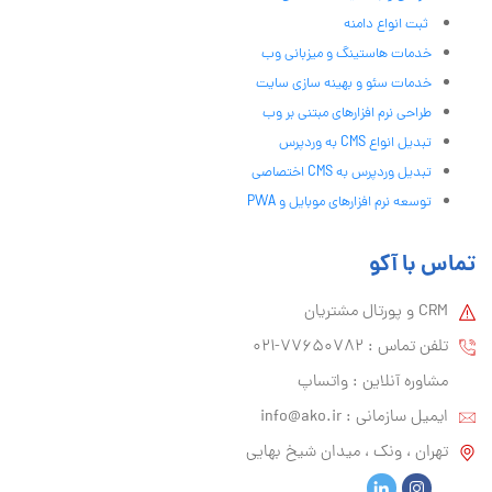
ثبت انواع دامنه
خدمات هاستینگ و میزبانی وب
خدمات سئو و بهینه سازی سایت
طراحی نرم افزارهای مبتنی بر وب
تبدیل انواع CMS به وردپرس
تبدیل وردپرس به CMS اختصاصی
توسعه نرم افزارهای موبایل و PWA
تماس با آکو
CRM و پورتال مشتریان
تلفن تماس :‌ 77650782-021
مشاوره آنلاین : واتساپ
ایمیل سازمانی :‌
info@ako.ir
تهران ، ونک ، میدان شیخ بهایی