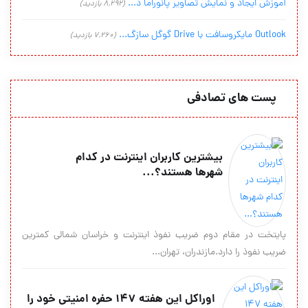
آموزش ایجاد و نمایش تصاویر پانوراما د...
(8,292 بازدید)
Outlook مایکروسافت با Drive گوگل سازگ...
(7,260 بازدید)
پست های تصادفی
بیشترین کاربران اینترنت در کدام
شهرها هستند؟...
پایتخت در مقام دوم ضریب نفوذ اینترنت و خراسان شمالی کمترین
ضریب نفوذ را دارد.مازندران، تهران...
اوراکل این هفته ۱۴۷ حفره امنیتی خود را