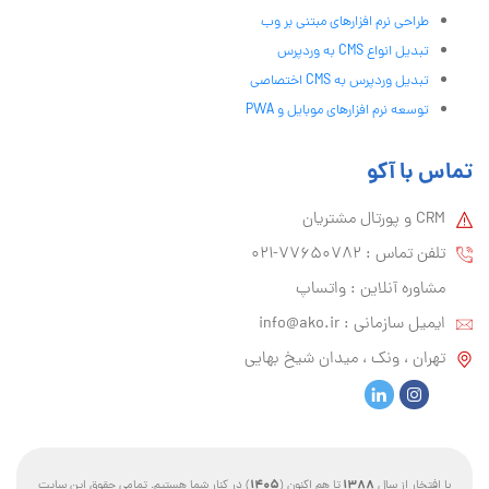
طراحی نرم افزارهای مبتنی بر وب
تبدیل انواع CMS به وردپرس
تبدیل وردپرس به CMS اختصاصی
توسعه نرم افزارهای موبایل و PWA
تماس با آکو
CRM و پورتال مشتریان
تلفن تماس :‌ 77650782-021
مشاوره آنلاین : واتساپ
ایمیل سازمانی :‌
info@ako.ir
تهران ، ونک ، میدان شیخ بهایی
1405
1388
با افتخار از سال
تا هم اکنون (
) در کنار شما هستیم. تمامی حقوق این سایت