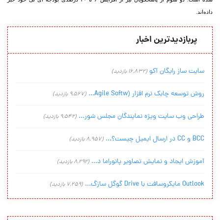
داده‌‏اند.
پربازدیدترین اخبار
سایت ساز رایگان آکو
(16,832 بازدید)
روش توسعه چابک نرم افزار (Agile Softw...
(9,567 بازدید)
طراحی وب سایت ویژه نمایندگان مجلس شور...
(9,542 بازدید)
BCC و CC در ارسال ایمیل چیست؟...
(8,957 بازدید)
آموزش ایجاد و نمایش تصاویر پانوراما د...
(8,292 بازدید)
Outlook مایکروسافت با Drive گوگل سازگ...
(7,259 بازدید)