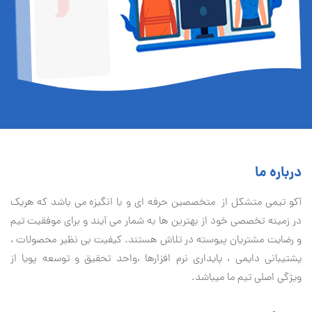
درباره ما
آكو تيمی متشکل از متخصصین حرفه ای و با انگیزه می باشد که هریک
در زمینه تخصصی خود از بهترین ها به شمار می آیند و برای موفقیت تيم
و رضایت مشتریان پیوسته در تلاش هستند. کیفیت بی نظير محصولات ،
پشتیبانی دايمی ، پایداری نرم افزارها ،واحد تحقیق و توسعه پویا از
ویژگی اصلی تیم ما میباشد.