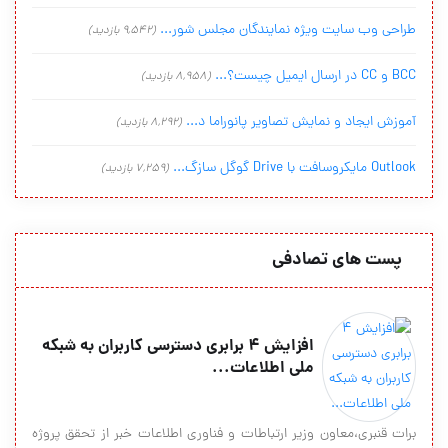
طراحی وب سایت ویژه نمایندگان مجلس شور...
(9,542 بازدید)
BCC و CC در ارسال ایمیل چیست؟...
(8,958 بازدید)
آموزش ایجاد و نمایش تصاویر پانوراما د...
(8,292 بازدید)
Outlook مایکروسافت با Drive گوگل سازگ...
(7,259 بازدید)
پست های تصادفی
افزایش ۴ برابری دسترسی کاربران به شبکه
ملی اطلاعات...
برات قنبری،معاون وزیر ارتباطات و فناوری اطلاعات خبر از تحقق پروژه