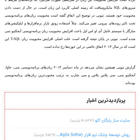
سرورهای SQL مایکروسافت که زمینه اصلی کاربرد این زبان است، در حال از دست دادن
محبوبیت خود هستند. تیوبی در توضیح این اتفاق گفته است محبوبیت زبان‏‌های برنامه‌‏نویسی
تحت تاثیر روندهای بیرونی تغییر می‌‏کنند. مثلاً استفاده رونق بازار نرم‏‌افزار‌ها و اپلیکیشن‏‌های
سازگار با سیستم عامل آی او اس اپل باعث افزایش محبوبیت زبان برنامه‏‌نویسی آبجکتیو سی
شده است. تیوبی در پایان نتیجه گرفته است علت اصلی افزایش محبوبیت زبان T-SQL این
است که در سال ۲۰۱۳ اتفاق خاصی در این حوزه‏‌ها رخ نداده است.
گزارش تیوبی همچنین نشان می‌‏دهد در ماه دسامبر ۲۰۱۳ زبان‏‌های برنامه‏‌نویسی سی، جاوا،
آبجکتیو سی، سی پلاس پلاس و سی شارپ به ترتیب محبوب‏‌ترین زبان‏‌های برنامه‌‏نویسی
بوده‌‏اند.
پربازدیدترین اخبار
سایت ساز رایگان آکو
(16,833 بازدید)
روش توسعه چابک نرم افزار (Agile Softw...
(9,569 بازدید)