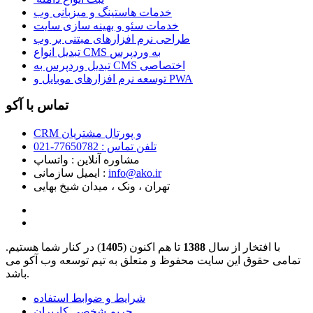
خدمات هاستینگ و میزبانی وب
خدمات سئو و بهینه سازی سایت
طراحی نرم افزارهای مبتنی بر وب
تبدیل انواع CMS به وردپرس
تبدیل وردپرس به CMS اختصاصی
توسعه نرم افزارهای موبایل و PWA
تماس با آکو
CRM و پورتال مشتریان
تلفن تماس :‌ 77650782-021
مشاوره آنلاین : واتساپ
info@ako.ir
ایمیل سازمانی :‌
تهران ، ونک ، میدان شیخ بهایی
با افتخار از سال
1388
تا هم اکنون (
1405
) در کنار شما هستیم.
تمامی حقوق این سایت محفوظ و متعلق به تیم توسعه وب آکو می
باشد.
شرایط و ضوابط استفاده
حریم شخصی کاربران