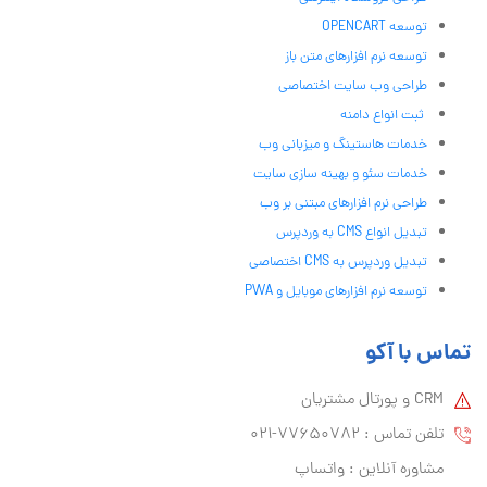
توسعه OPENCART
توسعه نرم افزارهای متن باز
طراحی وب سایت اختصاصی
ثبت انواع دامنه
خدمات هاستینگ و میزبانی وب
خدمات سئو و بهینه سازی سایت
طراحی نرم افزارهای مبتنی بر وب
تبدیل انواع CMS به وردپرس
تبدیل وردپرس به CMS اختصاصی
توسعه نرم افزارهای موبایل و PWA
تماس با آکو
CRM و پورتال مشتریان
تلفن تماس :‌ 77650782-021
مشاوره آنلاین : واتساپ