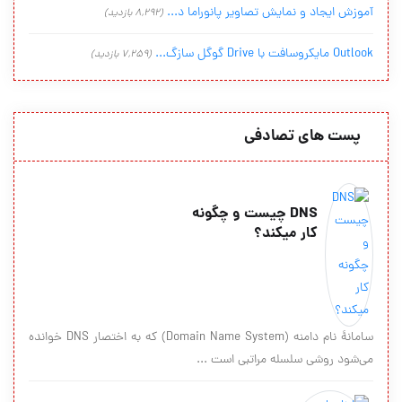
آموزش ایجاد و نمایش تصاویر پانوراما د...
(8,292 بازدید)
Outlook مایکروسافت با Drive گوگل سازگ...
(7,259 بازدید)
پست های تصادفی
DNS چیست و چگونه
کار میکند؟
سامانهٔ نام دامنه (Domain Name System) که به اختصار DNS خوانده
می‌شود روشی سلسله مراتبی است ...