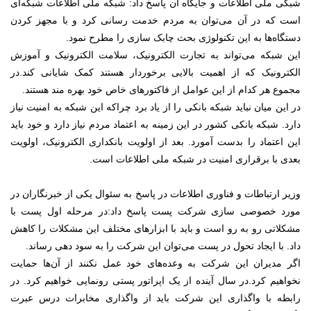
شبکی ملی اطلاعات و جایگاه آن پاسخ داد: شبکه ملی اطلاعات شبکه‌ای
است که در آن می‌توان به مردم خدمت رسانی کرد و با مجهز کردن
دستگاه‌ها به این تکنولوژی بحث چابک سازی را مطرح نمود.
این شبکه می‌تواند به تجارت الکترونیک، سلامت الکترونیک و آموزش
الکترونیک که از اهمیت بالایی برخوردار هستند کمک شایانی کند.در
مجموع هر کدام از این عوامل از فاکتورهای خاص خود بهره مند هستند.
در این میان نباید شبکه بانکی را از یاد برد چراکه این شبکه به امنیت نیاز
دارد. شبکه بانکی کشور در این زمینه به اعتماد مردم نیاز دارد و خود باید
این اعتماد را بدست آمورد. بعد از اولویت بانکداری الکترونیک، اولویت
بعدی با برقراری امنیت در شبکه ملی اطلاعات است.
وزیر ارتباطات و فناوری اطلاعات در پاسخ به سئوال یکی از خبرنگاران در
مورد خصوصی سازی شرکت پست پاسخ داد:در مرحله اول پست با
مشکلاتی رو به رو است و باید با ابزارهای مختلف این مشکلات را کاهش
داد. با ایجاد تحول در پست می‌توان این شرکت را به سود دهی رساند.
اگر مدیران این شرکت به وعده‌های خود عمل نکنند از آن‌ها حمایت
نخواهیم کرد.در سال آینده از یک اپراتور پستی رونمایی خواهیم کرد. در
رابطه با واگذاری این شرکت باید از واگذاری مخابرات درس عبرت