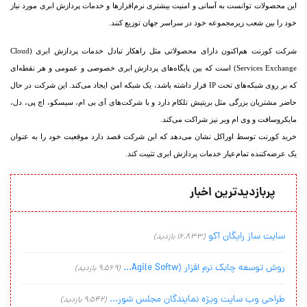
این محصولات توانست به آسانی و امنیت بیشتری نرم‌‏افزار‌ها و خدمات پردازش ابری مورد نیاز
خود را بین شعب زیرمجموعه خود در سراسر جهان توزیع کنند.
شرکت کورنت هم‌‏اکنون دارای محصولاتی مثل راهکار تبادل خدمات پردازش ابری (Cloud
Services Exchange) است که بین پایگاه‏‌های پردازش ابری خصوصی و عمومی و هر نقطه‌‏ای
که بر روی شبکه‌‏های تحت IP قرار داشته باشد، یک شبکه امن ایجاد می‌‏کند. این شرکت در حال
حاضر مشتریان بزرگی مثل بریتیش تلکام دارد و با شرکت‏‌های آی بی‌ ام، سیسکو، اچ پی، دل،
مایکروسافت و وی‌ ام ویر نیز شراکت می‌‏کند.
خرید کورنت توسط اوراکل نشان می‌‏دهد که این شرکت قصد دارد موقعیت خود را به عنوان
یک عرضه‏‌کننده تمام‌عیار خدمات پردازش ابری تثبیت کند.
پربازدیدترین اخبار
سایت ساز رایگان آکو
(16,833 بازدید)
روش توسعه چابک نرم افزار (Agile Softw...
(9,569 بازدید)
طراحی وب سایت ویژه نمایندگان مجلس شور...
(9,542 بازدید)