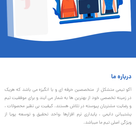
درباره ما
آكو تيمی متشکل از متخصصین حرفه ای و با انگیزه می باشد که هریک
در زمینه تخصصی خود از بهترین ها به شمار می آیند و برای موفقیت تيم
و رضایت مشتریان پیوسته در تلاش هستند. کیفیت بی نظير محصولات ،
پشتیبانی دايمی ، پایداری نرم افزارها ،واحد تحقیق و توسعه پویا از
ویژگی اصلی تیم ما میباشد.