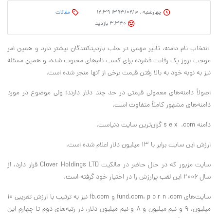
چهارشنبه , ۱۳۹۳/۰۲/۱۰ ۱۲:۳۹
مقالات
3,340 بازدید
انتخاب نام دامنه، تاثیر مهمی در جلب بازدیدکنندگان بیشتر دارد و همین امر
موجب بروز یک رقابت فشرده برای کسب نام‌های محبوب شده، و همین مسئله
نیز به نوبه خود به بالا رفتن قیمت برخی از آنها منجر شده است.
اصولاً دامنه‌های معمولی قیمتی در حد چند دلار دارند؛ ولی موضوع در مورد
دامنه‌های مشهور کاملاً متفاوت است.
دامنه s e x .com گران‌ترین سایت دنیاست.
ارزش این سایت برابر با ۱۳ میلیون دلار اعلام شده است.
سایت مزبور که در حال حاضر در مالکیت Clover Holdings LTD قرار دارد، از
سال ۲۰۰۶ این لقب پرارزش را در اختیار خود گرفته است.
سایت‌های fund.com، p o r n .com و fb.com نیز به ترتیب با ارزش تقریبی ۱۰
میلیون، ۹ و نیم میلیون و ۸ و نیم میلیون دلار، در رتبه‌های دوم تا چهارم این