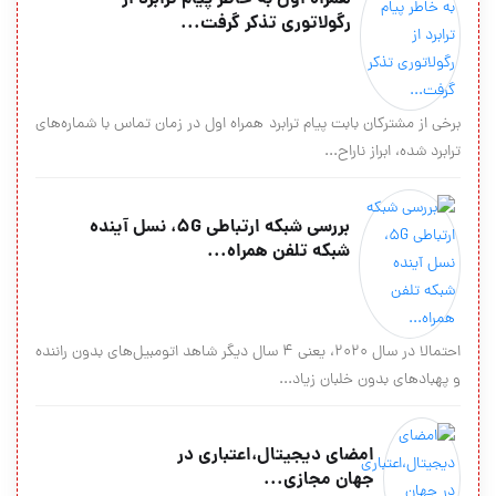
رگولاتوری تذکر گرفت...
برخی از مشترکان بابت پیام ترابرد همراه اول در زمان تماس با شماره‌های
ترابرد شده، ابراز ناراح...
بررسی شبکه ارتباطی 5G، نسل آینده
شبکه تلفن همراه...
احتمالا در سال 2020، یعنی 4 سال دیگر شاهد اتومبیل‌های بدون راننده
و پهبادهای بدون خلبان زیاد...
امضای دیجیتال،اعتباری در
جهان مجازی...