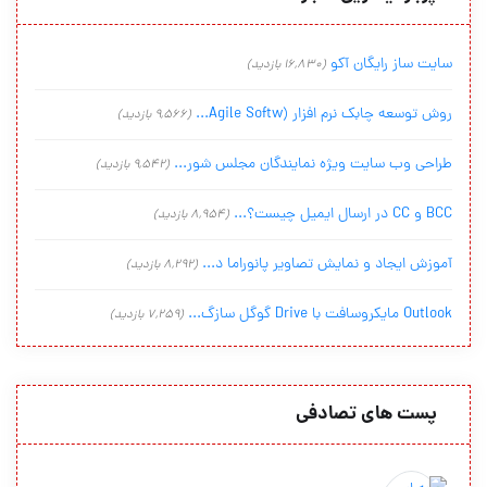
سایت ساز رایگان آکو
(16,830 بازدید)
روش توسعه چابک نرم افزار (Agile Softw...
(9,566 بازدید)
طراحی وب سایت ویژه نمایندگان مجلس شور...
(9,542 بازدید)
BCC و CC در ارسال ایمیل چیست؟...
(8,954 بازدید)
آموزش ایجاد و نمایش تصاویر پانوراما د...
(8,292 بازدید)
Outlook مایکروسافت با Drive گوگل سازگ...
(7,259 بازدید)
پست های تصادفی