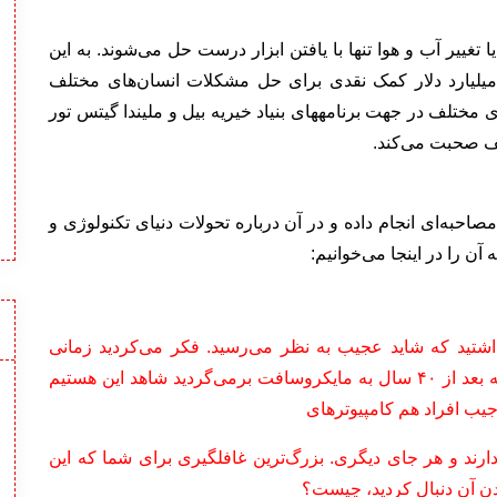
شکلات ویندوز ۸، فقر جهانی یا تغییر آب و هوا تنها با یافتن ابزار درست حل می‌شوند. به این
تیب است که بنیاد خیریه بیل و ملیندا گیتس با۳۶ میلیارد دلار کمک نقدی برای حل مشکلات انسان‌های مختلف
مختلف در جهت برنامه‏های بنیاد خیریه بیل و ملیندا گیتس تور
لف صحبت می‌کند.
وتمندترین شخص دنیا اخیرا با مجله Rolling Stone مصاحبه‌ای انجام داده و در آن درباره تحولات دنیای تکنولوژی و
را در اینجا می‌خوانیم:
اشتید که شاید عجیب به نظر می‌رسید. فکر می‌کردید زمانی
می‌رسد که روی هر میز کار یک کامپیوتر باشد. حالا که بعد از ۴۰ سال به مایکروسافت برمی‌گردید شاهد این هستیم
 جیب افراد هم کامپیوترهای
د و هر جای دیگری. بزرگ‌ترین غافلگیری برای شما که این
سیدن آن دنبال کردید، چیست؟