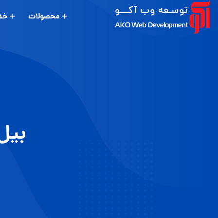
محصولات
خد
بیل