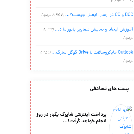
(9,542 بازدید)
BCC و CC در ارسال ایمیل چیست؟...
(8,957 بازدید)
آموزش ایجاد و نمایش تصاویر پانوراما د...
(8,292
بازدید)
Outlook مایکروسافت با Drive گوگل سازگ...
(7,259
بازدید)
پست های تصادفی
پرداخت اینترنتی شاپرک یکبار در روز
انجام خواهد گرفت!...