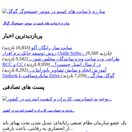
مبارزه با سایت های اسپم در موتور جستجوگر گوگل
پربازدیدترین اخبار
سایت ساز رایگان آکو
(16,833 بازدید)
(9,569 بازدید)
روش توسعه چابک نرم افزار (Agile Softw...
طراحی وب سایت ویژه نمایندگان مجلس شور...
(9,542 بازدید)
BCC و CC در ارسال ایمیل چیست؟...
(8,959 بازدید)
آموزش ایجاد و نمایش تصاویر پانوراما د...
(8,292 بازدید)
Outlook مایکروسافت با Drive گوگل سازگ...
(7,259 بازدید)
پست های تصادفی
توجه به حسابرسی کاربران و کیفیت اینترنت در کشور...
یک عضو سازمان نظام صنفی رایانه‌ای: تبدیل شدن بحث پهنای باند
از انحصاری به رقابتی، باعث بارفت...