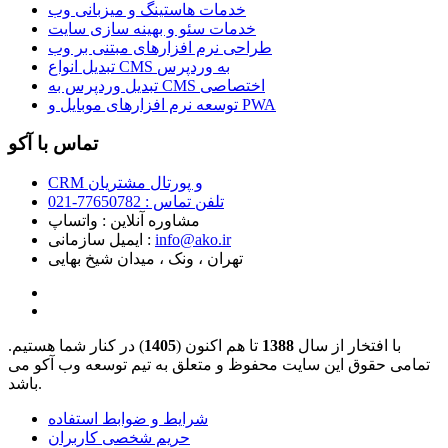
خدمات هاستینگ و میزبانی وب
خدمات سئو و بهینه سازی سایت
طراحی نرم افزارهای مبتنی بر وب
تبدیل انواع CMS به وردپرس
تبدیل وردپرس به CMS اختصاصی
توسعه نرم افزارهای موبایل و PWA
تماس با آکو
CRM و پورتال مشتریان
تلفن تماس :‌ 77650782-021
مشاوره آنلاین : واتساپ
info@ako.ir
ایمیل سازمانی :‌
تهران ، ونک ، میدان شیخ بهایی
با افتخار از سال
1388
تا هم اکنون (
1405
) در کنار شما هستیم.
تمامی حقوق این سایت محفوظ و متعلق به تیم توسعه وب آکو می
باشد.
شرایط و ضوابط استفاده
حریم شخصی کاربران