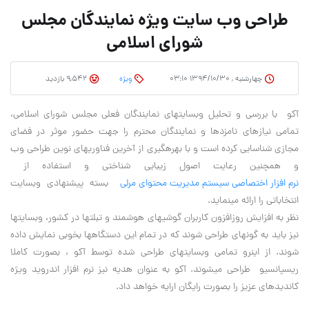
طراحی وب سایت ویژه نمایندگان مجلس
شورای اسلامی
چهارشنبه , ۱۳۹۴/۱۰/۳۰ ۰۳:۱۰
وِیژه
9,542 بازدید
آکو با بررسی و تحلیل وب‎سایت‎های نمایندگان فعلی مجلس شورای اسلامی،
تمامی نیازهای نامزدها و نمایندگان محترم را جهت حضور موثر در فضای
مجازی شناسایی کرده است و با بهره‎گیری از آخرین فناوری‎های نوین طراحی وب
و همچنین رعایت اصول زیبایی شناختی و استفاده از
نرم افزار اختصاصی سیستم مدیریت محتوای مرلی
بسته پیشنهادی وب‎سایت
انتخاباتی را ارائه می‎نماید.
نظر به افزایش روزافزون کاربران گوشی‎های هوشمند و تبلت‎ها در کشور، وب‎سایت‎ها
نیز باید به گونه‎ای طراحی شوند که در تمام این دستگاه‎ها بخوبی نمایش داده
شوند. از این‎رو تمامی وب‎سایت‎های طراحی شده توسط آکو ، بصورت کاملا
ریسپانسیو طراحی می‎شوند. آکو به عنوان هدیه نیز نرم افزار اندروید ویژه
کاندیدهای عزیز را بصورت رایگان ارایه خواهد داد.