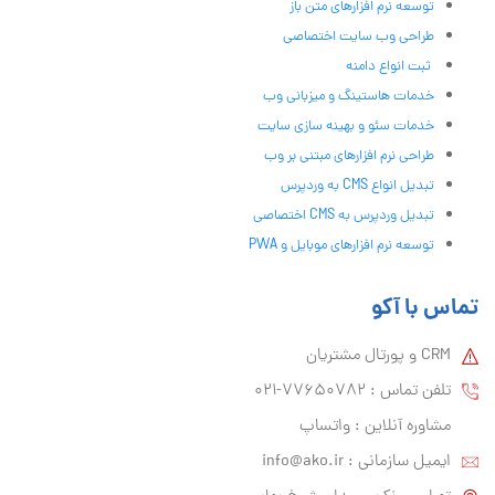
توسعه نرم افزارهای متن باز
طراحی وب سایت اختصاصی
ثبت انواع دامنه
خدمات هاستینگ و میزبانی وب
خدمات سئو و بهینه سازی سایت
طراحی نرم افزارهای مبتنی بر وب
تبدیل انواع CMS به وردپرس
تبدیل وردپرس به CMS اختصاصی
توسعه نرم افزارهای موبایل و PWA
تماس با آکو
CRM و پورتال مشتریان
تلفن تماس :‌ 77650782-021
مشاوره آنلاین : واتساپ
ایمیل سازمانی :‌
info@ako.ir