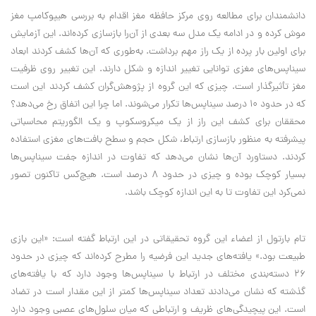
دانشمندان برای مطالعه روی مرکز حافظه مغز اقدام به بررسی هیپوکامپ مغز
موش کرده و در ادامه یک مدل سه بعدی از آن‌را بازسازی کرده‌اند. این آزمایش
برای اولین بار پرده از یک راز مهم برداشت. به‌طوری که آن‌ها کشف کردند ابعاد
سیناپس‌های مغزی توانایی تغییر اندازه و شکل دارند. این تغییر روی ظرفیت
مغز تأثیرگذار است. چیزی که این گروه از پژوهش‌گران کشف کردند این است
که در حدود 10 درصد سیناپس‌ها تکرار می‌شوند. اما چرا این اتفاق رخ می‌دهد؟
محققان برای کشف این راز از یک میکروسکوپ و یک الگوریتم محاسباتی
پیشرفته به منظور بازسازی ارتباط، شکل حجم و سطح بافت‌های مغزی استفاده
کردند. دستاورد آن‌ها نشان می‌دهد که تفاوت در اندازه‌ جفت سیناپس‌ها
بسیار کوچک بوده و چیزی در حدود 8 درصد است. هیچ‌کس تاکنون تصور
نمی‌کرد این تفاوت تا به این اندازه کوچک باشد.
تام بارتول از اعضاء این گروه تحقیقاتی در این ارتباط گفته است: «این بازی
طبیعت بود.» یافته‌های جدید این فرضیه را مطرح کرده‌اند که چیزی در حدود
26 دسته‌بندی مختلف در ارتباط با سیناپس‌ها وجود دارد که با یافته‌های
گذشته که نشان می‌دادند تعداد سیناپس‌ها کمتر از این مقدار است در تضاد
است. این پیچیدگی‌های ظریف و ارتباطی که میان سلول‌های عصبی وجود دارد