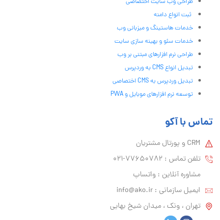
طراحی وب سایت اختصاصی
ثبت انواع دامنه
خدمات هاستینگ و میزبانی وب
خدمات سئو و بهینه سازی سایت
طراحی نرم افزارهای مبتنی بر وب
تبدیل انواع CMS به وردپرس
تبدیل وردپرس به CMS اختصاصی
توسعه نرم افزارهای موبایل و PWA
تماس با آکو
CRM و پورتال مشتریان
تلفن تماس :‌ 77650782-021
مشاوره آنلاین : واتساپ
ایمیل سازمانی :‌
info@ako.ir
تهران ، ونک ، میدان شیخ بهایی