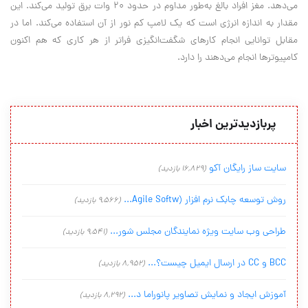
می‌دهد. مغز افراد بالغ به‌طور مداوم در حدود 20 وات برق تولید می‌کند. این
مقدار به اندازه انرژی است که یک لامپ کم نور از آن استفاده می‌کند. اما در
مقابل توانایی انجام کارهای شگفت‌انگیزی فراتر از هر کاری که هم اکنون
کامپیوترها انجام می‌دهند را دارد.
پربازدیدترین اخبار
سایت ساز رایگان آکو
(16,829 بازدید)
روش توسعه چابک نرم افزار (Agile Softw...
(9,566 بازدید)
طراحی وب سایت ویژه نمایندگان مجلس شور...
(9,541 بازدید)
BCC و CC در ارسال ایمیل چیست؟...
(8,952 بازدید)
آموزش ایجاد و نمایش تصاویر پانوراما د...
(8,292 بازدید)