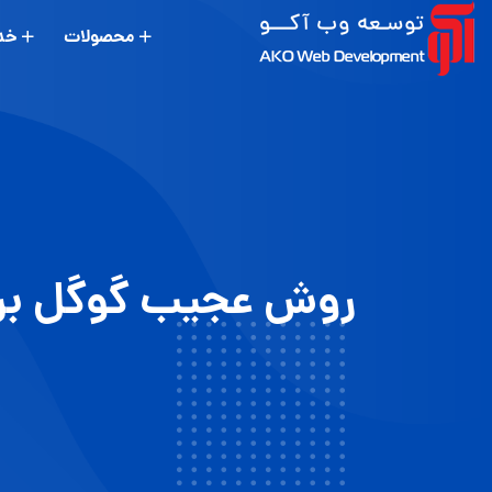
محصولات
خد
روش عجیب گوگل برای