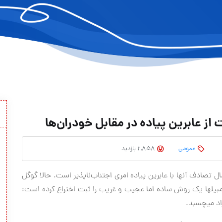
 عابرین پیاده در مقابل خودران‌ها
عمومی
2,858 بازدید
ر هوشمندانه کار می‎کنند، اما احتمال تصادف آنها با عابرین پیاده امری اجتناب‌ناپذیر است. حالا گوگل
برای جلوگیری از آسیب‎های جدی ناشی از تصادف با این اتومبیل‎ها یک روش ساده اما عجيب و غریب را ثبت اختراع کرده است: