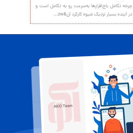
چرخه تکامل باج‌افزارها به‌سرعت رو به تکامل است و
در آینده بسیار نزدیک شیوه کارکرد آن&zw...