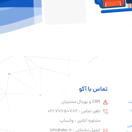
تماس با آکو
CRM و پورتال مشتریان
یت
ب
تلفن تماس :‌ 77650782-021
مشاوره آنلاین : واتساپ
ایمیل سازمانی :‌
info@ako.ir