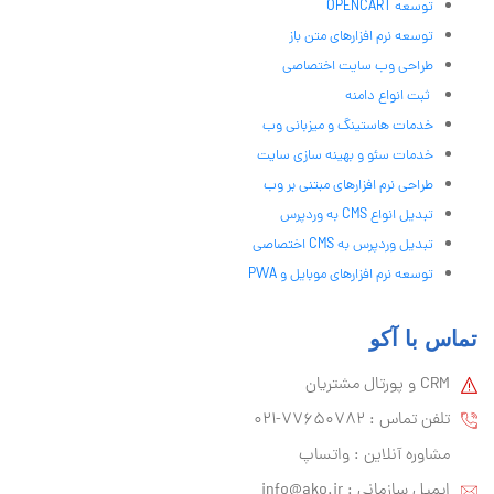
توسعه OPENCART
توسعه نرم افزارهای متن باز
طراحی وب سایت اختصاصی
ثبت انواع دامنه
خدمات هاستینگ و میزبانی وب
خدمات سئو و بهینه سازی سایت
طراحی نرم افزارهای مبتنی بر وب
تبدیل انواع CMS به وردپرس
تبدیل وردپرس به CMS اختصاصی
توسعه نرم افزارهای موبایل و PWA
تماس با آکو
CRM و پورتال مشتریان
تلفن تماس :‌ 77650782-021
مشاوره آنلاین : واتساپ
ایمیل سازمانی :‌
info@ako.ir