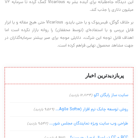
این دیدگاه جاه‌طلبانه برای آینده بشر به Vicarious کمک کرده تا سرمایه 72
میلیون دلاری را جذب کند.
بر خلاف گوگل، فیس‌بوک و یا حتی بایدو، Vicarious حتی هیچ مقاله و یا ابزار
قابل بررسی و یا استفاده‌ای (توسط محققان) را روانه بازار نکرده است اما
اهداف قابل توجه این
شرکت، دلایلی موجه برای صبر بیشتر سرمایه‌گذاران در
جهت مشاهد محصول نهایی فراهم کرده است.
پربازدیدترین اخبار
سایت ساز رایگان آکو
(16,834 بازدید)
روش توسعه چابک نرم افزار (Agile Softw...
(9,569 بازدید)
طراحی وب سایت ویژه نمایندگان مجلس شور...
(9,542 بازدید)
BCC و CC در ارسال ایمیل چیست؟...