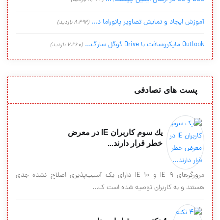
(8,962 بازدید)
آموزش ایجاد و نمایش تصاویر پانوراما د...
(8,292 بازدید)
Outlook مایکروسافت با Drive گوگل سازگ...
(7,260 بازدید)
پست های تصادفی
یك سوم كاربران IE در معرض
خطر قرار دارند...
مرورگرهای IE 9 و IE 10 دارای یك آسیب‌پذیری اصلاح نشده جدی
هستند و به كاربران توصیه شده است ك...