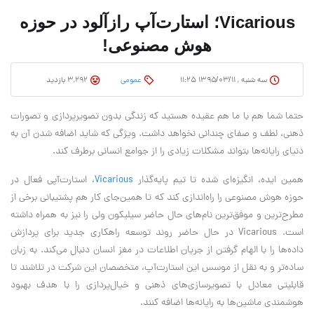
Vicarious؛ استارت‌آپ رازآلود در حوزه
هوش مصنوعی!
سه شنبه , ۱۳۹۵/۰۳/۱۱ ۱۱:۲۵
عمومی
3,292 بازدید
حتما شما هم با ما هم عقیده هستید که زندگی بدون تصویرپردازی و تصورات
ذهنی، لطف و صفای چندانی نخواهد داشت. ویژگی که شاید اضافه شدن آن به
دنیای رایانه‌ها بتواند مشکلات زیادی را از جوامع انسانی برطرف کند.
همین ایده، انگیزه‌ای شده تا تیم پایه‌گذار
Vicarious
، استارت‌آپی فعال در
حوزه هوش مصنوعی را راه‌اندازی کند که تا همین‌جای کار هم پشتیبانی برخی از
مطرح‌ترین و موفق‌ترین نام‌های حال حاضر سیلیکون ولی را نیز به همراه داشته
است. Vicarious در حال حاضر روند توسعه راهکاری جدید برای پردازش
داده‌ها را با الهام گرفتن از جریان اطلاعات در مغز انسان دنبال می‌کند. به زبان
ساد‌ه‌تر و به نقل از موسس این استارت‌آپ، متخصصان این شرکت در تلاشند تا
قابلیتی معادل با تصویرسازی‌های ذهنی و خیال‌پردازی را با هدف بهبود
هوشمندی ماشین‌ها به رایانه‌ها اضافه کنند.