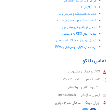
طراحی وب سایت اختصاصی
ثبت انواع دامنه
خدمات هاستینگ و میزبانی وب
خدمات سئو و بهینه سازی سایت
طراحی نرم افزارهای مبتنی بر وب
تبدیل انواع CMS به وردپرس
تبدیل وردپرس به CMS اختصاصی
توسعه نرم افزارهای موبایل و PWA
تماس با آکو
CRM و پورتال مشتریان
تلفن تماس :‌ 77650782-021
مشاوره آنلاین : واتساپ
ایمیل سازمانی :‌
info@ako.ir
تهران ، ونک ، میدان شیخ بهایی