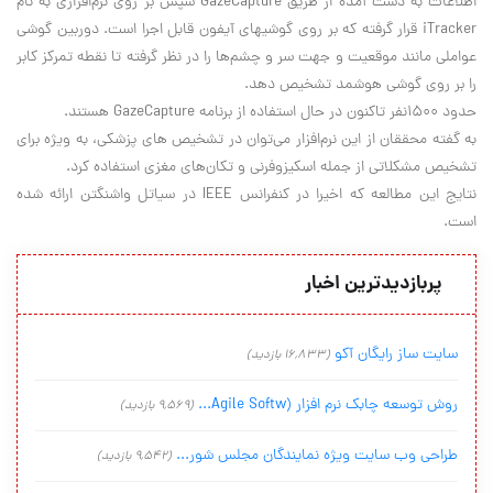
اطلاعات به دست آمده از طریق GazeCapture سپس بر روی نرم‌افزاری به نام
iTracker قرار گرفته که بر روی گوشیهای آیفون قابل اجرا است. دوربین گوشی
عواملی مانند موقعیت و جهت سر و چشم‌ها را در نظر گرفته تا نقطه تمرکز کابر
را بر روی گوشی هوشمد تشخیص دهد.
حدود ۱۵۰۰نفر تاکنون در حال استفاده از برنامه GazeCapture هستند.
به گفته محققان از این نرم‌افزار می‌توان در تشخیص های پزشکی، به ویژه برای
تشخیص مشکلاتی از جمله اسکیزوفرنی و تکان‌های مغزی استفاده کرد.
نتایج این مطالعه که اخیرا در کنفرانس IEEE در سیاتل واشنگتن ارائه شده
است.
پربازدیدترین اخبار
سایت ساز رایگان آکو
(16,833 بازدید)
روش توسعه چابک نرم افزار (Agile Softw...
(9,569 بازدید)
طراحی وب سایت ویژه نمایندگان مجلس شور...
(9,542 بازدید)