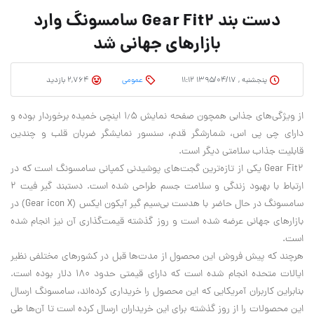
دست‌ بند Gear Fit2 سامسونگ وارد
بازارهای جهانی شد
پنجشنبه , ۱۳۹۵/۰۴/۱۷ ۱۱:۱۲
عمومی
2,764 بازدید
از ویژگی‌های جذابی همچون صفحه نمایش ۱٫۵ اینچی خمیده برخوردار بوده و
دارای چی پی اس، شمارشگر قدم، سنسور نمایشگر ضربان قلب و چندین
قابلیت جذاب سلامتی دیگر است.
Gear Fit2 یکی از تازه‌ترین گجت‌های پوشیدنی کمپانی سامسونگ است که در
ارتباط با بهبود زندگی و سلامت جسم طراحی شده است. دستبند گیر فیت ۲
سامسونگ در حال حاضر با هدست بی‌سیم گیر آیکون ایکس (Gear icon X) در
بازارهای جهانی عرضه شده است و روز گذشته قیمت‌گذاری آن نیز انجام شده
است.
هرچند که پیش فروش این محصول از مدت‌ها قبل در کشور‌های مختلفی نظیر
ایالات متحده انجام شده است که دارای قیمتی حدود ۱۸۰ دلار بوده است.
بنابراین کاربران آمریکایی که این محصول را خریداری کرده‌اند، سامسونگ ارسال
این محصولات را از روز گذشته برای این خریداران ارسال کرده است تا آن‌ها طی