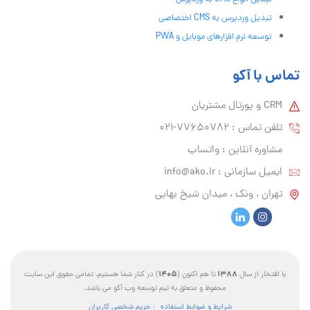
تبدیل وردپرس به CMS اختصاصی
توسعه نرم افزارهای موبایل و PWA
تماس با آکو
CRM و پورتال مشتریان
تلفن تماس :‌ 77650782-021
مشاوره آنلاین : واتساپ
ایمیل سازمانی :‌
info@ako.ir
تهران ، ونک ، میدان شیخ بهایی
1405
1388
با افتخار از سال
تا هم اکنون (
) در کنار شما هستیم. تمامی حقوق این سایت
محفوظ و متعلق به تیم توسعه وب آکو می باشد.
شرایط و ضوابط استفاده
حریم شخصی کاربران