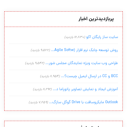
پربازدیدترین اخبار
سایت ساز رایگان آکو
(16,830 بازدید)
روش توسعه چابک نرم افزار (Agile Softw...
(9,566 بازدید)
طراحی وب سایت ویژه نمایندگان مجلس شور...
(9,542 بازدید)
BCC و CC در ارسال ایمیل چیست؟...
(8,954 بازدید)
آموزش ایجاد و نمایش تصاویر پانوراما د...
(8,292 بازدید)
Outlook مایکروسافت با Drive گوگل سازگ...
(7,259 بازدید)