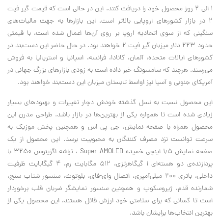
۱ الی ۲ روز محصول خود را دریافت کنند. این در حالی است که قیمت گیر فیت
۲ در بازار کشورهای اروپایی بالاتر است. این بازارها به جهت مالیات‌های
سنگینی که از سوی اتحادیه اروپا بر روی آن‌ها اعمال شده است، با قیمتی
حدود ۲۲۳ دلار میزبان گیر فیت ۲ خواهند بود. در حال حاضر این دست‌بند در
کشورهای ایالات متحده، آلمان، کانادا، فرانسه، اسپانیا و استریالیا به فروش
می‌رسند. هرچند که سامسونگ خبر داده است به زودی بازارهای بزرگ جهانی در
آمریکای جنوبی و آسیا نیز اواسط تابستان میزبان این دست‌بند خواهند بود.
این محصول نسبت به نسل گذشته خودش دچار تغییرات و بهبودهای بسیار
زیادی شده است تا همواره یکی از بهترین‌ها در بازار باشد. طراحی مدرن این
محصول همراه با صفحه نمایش، جی پی اس و همچنین پخش موزیک به
سرعت توانست نزد مصرف کنندگان به محبوبیت برسد. این محصول از یک
صفحه نمایش ۱٫۵ اینچی خمیده Super AMOLED ، تراشه اگزینوس ۳۲۵۰ با
پردازنده‌ی دو هسته‌ای ۱ گیگاهرتزی، ۵۱۲ مگابایت رم، ۴ گیگابایت ظرفیت
داخلی، باتری ۲۰۰ میلی‌آمپری، اتصال وای-فای، بلوتوث، سنسور شتاب سنج،
شمارنده قدم، ژیروسکوپ و همچنین سنسور نمایشگر ضربان قلب برخوردار
است تا کسانی که برای سلامتی خود ارزش قائل هستند، این محصول یکی از
بهترین انتخاب‌ها برایشان باشد.