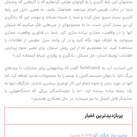
بخش‎های این رابط کاربری را به گونه‎ای طراحی کرده‎ایم که با کارهایی که چشمان
شما در حالت طبیعی انجام می‎دهند هماهنگ باشد، به همین دلیل این رابط
کاربری بسیار سریع عمل کرده و شما را خسته نمی‎کند و مهم‎تر این که یادگیری
آن نیز بسیار آسان است. ما به مجموعه‎ای از چیزهایی فکر می‎کنیم که می‎توان
آنها را در واقعیت مجازی پیاده سازی کرد. شما در فناوری واقعیت مجازی
می‎توانید به اطراف خود نگاه کنید و در آن واحد سیل عظیمی‎ از اطلاعات را
مشاهده کنید. ما معتقدیم که از این روش می‎توان برای تغییر نحوه پردازش
اطلاعات توسط انسان، حل مسائل، یادگیری و برقراری ارتباط استفاده کرد.»
این استارت آپ به TechCrunch گفت که برنامه‎هایی برای مشارکت با برندهای
بزرگ دارد تا بتوان سیستم کنترل با چشم را به محصولات جدید اضافه کرد. اما
آنها در مورد زمان و نحوه انجام این کار توضیح بیشتری ندادند. مارگراف تنها به
یک جمله ساده بسنده کرد: «ما با تولیدکنندگان بزرگی که دستگاه‎هایی با
نمایشگر قابل اتصال به سر می‎سازند در حال همکاری هستیم.»
پربازدیدترین اخبار
سایت ساز رایگان آکو
(16,829 بازدید)