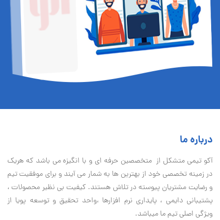
درباره ما
آكو تيمی متشکل از متخصصین حرفه ای و با انگیزه می باشد که هریک
در زمینه تخصصی خود از بهترین ها به شمار می آیند و برای موفقیت تيم
و رضایت مشتریان پیوسته در تلاش هستند. کیفیت بی نظير محصولات ،
پشتیبانی دايمی ، پایداری نرم افزارها ،واحد تحقیق و توسعه پویا از
ویژگی اصلی تیم ما میباشد.