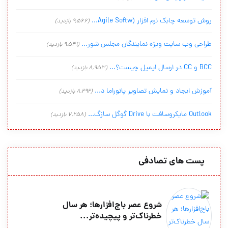
روش توسعه چابک نرم افزار (Agile Softw...
(9,566 بازدید)
طراحی وب سایت ویژه نمایندگان مجلس شور...
(9,541 بازدید)
BCC و CC در ارسال ایمیل چیست؟...
(8,953 بازدید)
آموزش ایجاد و نمایش تصاویر پانوراما د...
(8,292 بازدید)
Outlook مایکروسافت با Drive گوگل سازگ...
(7,258 بازدید)
پست های تصادفی
شروع عصر باج‌افزارها؛ هر سال
خطرناک‌تر و پیچیده‌تر...