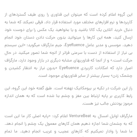
این گروه اعلام کرده است که می‎توان این فناوری را روی طیف گسترده‎ای از
کاربردها و نرم افزارهای مختلف مورد استفاده قرار داد. فرقی نمی‎کند که شما به
دنبال خرید آن‎لاین یک کالا باشید و یا بخواهید یک عکس را برای دوست خود
ارسال کنید، همه این کارها را می‎توانید بدون حرکت دادن دستان خود انجام
دهید. موسس و مدیر عامل Eyefluence، جیم مارگراف می‎گوید: «این سیستم
بی نیاز از استفاده از دست با سرعتی فراتر از آنچه شما تصور می‎کنید در حال
حرکت است.» و از آنجا که فناوری‎های مشابه دیگری در بازار وجود دارد، مارگراف
اصرار دارد که امکانات کاربردی Eyefluence «بدون نیاز به انتظار کشیدن و
چشمک زدن» بسیار بیشتر از سایر فناوری‎های موجود است.
راز این شرکت در تکیه بر بیومکانیک نهفته است. طبق گفته خود این گروه، این
رابط کاربری بر پایه ارتباط بین مغز و چشم بنا شده است که به همان اندازه
مرموز بودنش جالب نیز هست.
مارگراف اوایل امسال به VentureBeat اعلام کرد: «پایه اصلی کار ما این است
که به چشمان شما اجازه دهیم همان کارهای معمول یک چشم را انجام دهد.
ما شما را وادار نمی‎کنیم که کارهای عجیب و غریب انجام دهید. ما تمام