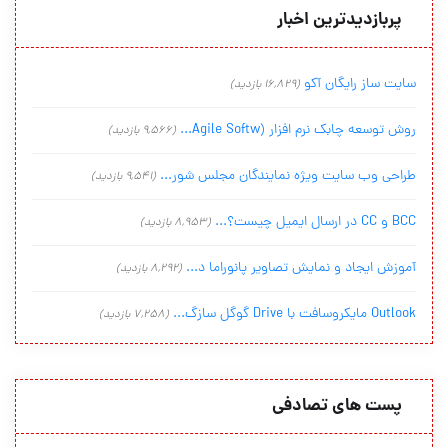
پربازدیدترین اخبار
سایت ساز رایگان آکو
(16,829 بازدید)
روش توسعه چابک نرم افزار (Agile Softw...
(9,566 بازدید)
طراحی وب سایت ویژه نمایندگان مجلس شور...
(9,541 بازدید)
BCC و CC در ارسال ایمیل چیست؟...
(8,953 بازدید)
آموزش ایجاد و نمایش تصاویر پانوراما د...
(8,292 بازدید)
Outlook مایکروسافت با Drive گوگل سازگ...
(7,258 بازدید)
پست های تصادفی