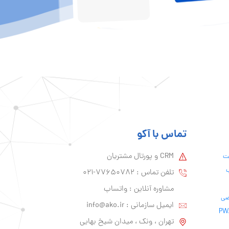
تماس با آکو
CRM و پورتال مشتریان
یت
ب
تلفن تماس :‌ 77650782-021
مشاوره آنلاین : واتساپ
ایمیل سازمانی :‌
info@ako.ir
تهران ، ونک ، میدان شیخ بهایی