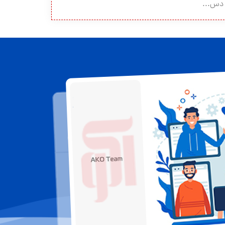
دس...