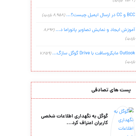
(9,542 بازدید)
BCC و CC در ارسال ایمیل چیست؟...
(8,958 بازدید)
آموزش ایجاد و نمایش تصاویر پانوراما د...
(8,292
بازدید)
Outlook مایکروسافت با Drive گوگل سازگ...
(7,259
بازدید)
پست های تصادفی
گوگل به نگهداری اطلاعات شخصی
کاربران اعتراف کرد...