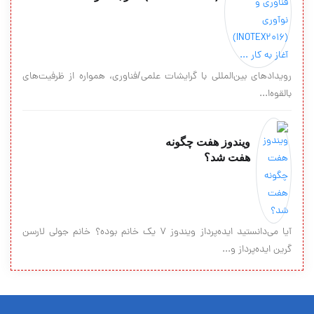
رویدادهای بين‌المللى با گرايشات علمی/فناوري، همواره از ظرفیت‌های
بالقوه‌ا...
ویندوز هفت چگونه
هفت شد؟
آیا می‌دانستید ایده‌پرداز ویندوز 7 یک خانم بوده؟ خانم جولی لارسن
گرین ایده‌پرداز و...