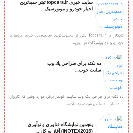
سایت خبری topcars.ir تیتر جدیدترین
اخبار خودرو و موتورسیک...
تاپکارز یا Topcars.ir یکی از محبوب‌ترین سایت‌های خبری مرتبط با
خودرو و موتورسیکلت در ایران...
ده نکته براي طراحي يك وب
سايت خوب...
ده نکته براي طراحي يك وب سايت خوبدر برخي موارد وقتي که کاربران
وارد سايت شما مي شوند، به علت...
پنجمین نمایشگاه فناوری و نوآوری
(INOTEX2016) آغاز به کار ...