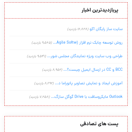
پربازدیدترین اخبار
سایت ساز رایگان آکو
(16,828 بازدید)
روش توسعه چابک نرم افزار (Agile Softw...
(9,565 بازدید)
طراحی وب سایت ویژه نمایندگان مجلس شور...
(9,541 بازدید)
BCC و CC در ارسال ایمیل چیست؟...
(8,952 بازدید)
آموزش ایجاد و نمایش تصاویر پانوراما د...
(8,292 بازدید)
Outlook مایکروسافت با Drive گوگل سازگ...
(7,258 بازدید)
پست های تصادفی