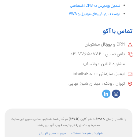
تبدیل وردپرس به CMS اختصاصی
توسعه نرم افزارهای موبایل و PWA
تماس با آکو
CRM و پورتال مشتریان
تلفن تماس :‌ 77650782-021
مشاوره آنلاین : واتساپ
ایمیل سازمانی :‌
info@ako.ir
تهران ، ونک ، میدان شیخ بهایی
1405
1388
با افتخار از سال
تا هم اکنون (
) در کنار شما هستیم. تمامی حقوق این سایت
محفوظ و متعلق به تیم توسعه وب آکو می باشد.
شرایط و ضوابط استفاده
حریم شخصی کاربران