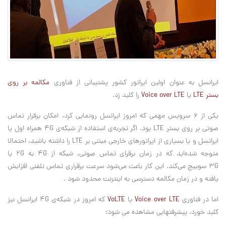
ایرانسل به عنوان اولین اپراتور کشور پشتیبانی از فناوری
مکالمه بر روی
بستر
LTE
یا
Voice over LTE
را کلید زد
.
یکی از ۶ سرویس‌ مهمی که امروز ایرانسل رونمایی کرد، امکان برقرار تماس
صوتی بر روی بستر
LTE
بود. اگر تجربه‌ی استفاده از شبکه‌ی 4G
همراه اول یا
ایرانسل و یا بسیاری از اپراتورهای خارجی مبتنی بر
LTE
را داشته باشید، احتمالا
متوجه شده‌اید که در زمان برقرای تماس صوتی، شبکه از 4G
به 2G
یا
3G
سوییچ می‌کند. این کار باعث می‌شود سرعت برقراری تماس تلفنی افزایش
یافته و در زمان مکالمه دسترسی به اینترنت محدود شود
.
اما در فناوری
Voice over LTE
یا
VoLTE
که امروز در شبکه‌ی 4G
ایرانسل نیز
کلید خورد، پیشرفتهایی مشاهده می شود: