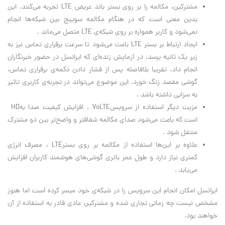
مشترکین، مکالمه را بر روی بستر باند عریض
LTE
تجربه می‌کنند. این
بدین معنی است که در هنگام مکالمه سوییج بین شبکه‌ها انجام
نمی‌شود و کاربر همواره بر روی شبکه‌ی
LTE
متصل می‌ماند
.
ایجاد ارتباط بر بستر
LTE
باعث می‌شود تا سرعت برقراری تماس نیز به
زیر یک ثانیه برسد. در آزمایش زنده‌ای که ایرانسل در حضور خبرنگاران
انجام داد، تقریبا بلافاصله پس از فشار دادن دکمه‌ی برقراری تماس،
گوشی مقصد زنگ خورد. این موضوع می‌تواند در تجربه‌ی کاربری تاثیر
به سزایی داشته باشد
.
مزیت دیگر استفاده از سرویس
VoLTE
، افزایش کیفیت صدا به
HD
است که باعث می‌شود صدای مکالمه شفافتر و واضح‌تر بین دو مشترک
منتقل شود
.
علاوه بر این‌ها استفاده از مکالمه بر روی بستر
LTE
، مصرف انرژی
کمتری نیاز دارد و طول عمر باتری گوشی‌های هوشمند کاربران افزایش
می‌یابد
.
ایرانسل امکان انجام این سرویس را در شبکه‌ی خود میسر کرده است اما هنوز
مشخص نیست چه زمانی تجاری شده و مشترکین عادی قادر به استفاده از آن
خواهند بود
.