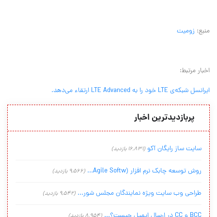
منبع:
زومیت
اخبار مرتبط:
ایرانسل شبکه‌ی
LTE
خود را به
LTE Advanced
ارتقاء می‌دهد.
پربازدیدترین اخبار
سایت ساز رایگان آکو
(16,831 بازدید)
روش توسعه چابک نرم افزار (Agile Softw...
(9,566 بازدید)
طراحی وب سایت ویژه نمایندگان مجلس شور...
(9,542 بازدید)
BCC و CC در ارسال ایمیل چیست؟...
(8,954 بازدید)