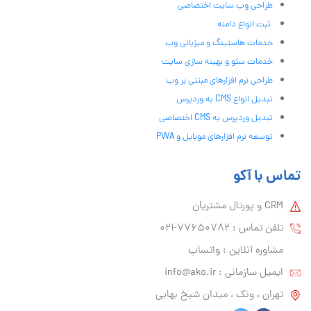
طراحی وب سایت اختصاصی
ثبت انواع دامنه
خدمات هاستینگ و میزبانی وب
خدمات سئو و بهینه سازی سایت
طراحی نرم افزارهای مبتنی بر وب
تبدیل انواع CMS به وردپرس
تبدیل وردپرس به CMS اختصاصی
توسعه نرم افزارهای موبایل و PWA
تماس با آکو
CRM و پورتال مشتریان
تلفن تماس :‌ 77650782-021
مشاوره آنلاین : واتساپ
ایمیل سازمانی :‌
info@ako.ir
تهران ، ونک ، میدان شیخ بهایی