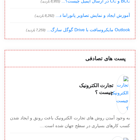
BCC و CC در ارسال ایمیل چیست؟...
(8,955 بازدید)
آموزش ایجاد و نمایش تصاویر پانوراما د...
(8,292 بازدید)
Outlook مایکروسافت با Drive گوگل سازگ...
(7,259 بازدید)
پست های تصادفی
تجارت الکترونیک
چیست ؟
به وجود آمدن روش های تجارت الکترونیک باعث رونق و ایجاد شدن
کسب کارهای بسیاری در سطح جهان شده است....