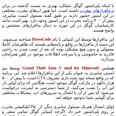
با اینکه پلی‌استور گوگل عملکرد بهتری به نسبت گذشته در برابر
نرم‌افزار‌های مخرب
داشته است، اما هنوز اپ‌های مخرب مختلفی
در این استور حضور دارند. بر طبق گفته مسئول امنیت سایبری،
بیش از ۴۰۰ برنامه مخرب در این استور وجود دارد. بهتر است بدانید
کارشناسان گوگل در این حوزه به دنبال بدافزار‌های مشخص و
واضح هستند.
این بدافزار‌ها توسط این کمپانی با نام
DressCode
شناخته می‌شوند.
این دسته از بدافزارها در واقع برنامه‌هایی هستند که ظاهرشان کاملا
معمولی و بدون هیچ مشکلی بوده که بعد از نصب شدن به راحتی
قادرند به جاسوسی و یا سرقت اطلاعات‌ موجود در تلفن‌ همراه‌تان
بپردازند
.
همچنین
Grand Theft Auto V mod for Minecraft
توسط تیم
امنیتی سایبری به عنوان یکی از این بدافزار‌ها اعلام شد. این برنامه
که در واقع نسخه مود شده بازی معروف
GTA
است، با بیش از ۵۰۰
هزار دانلود در مارکت گوگل موجود است. هنگامی که برای اولین بار
این اپ را نصب می‌کنید، از شما دسترسی به اینترنت درخواست
می‌شود که پس از آن با اتصال به سرور‌های اپ، مشکلات مختلفی
برای گوشی شما به‌وجود خواهد آمد
.
اوایل امسال هم یک مسئول سایبری دیگر، از ۳۵۰ اپلیکیشن مخرب
بر روی پلی‌استور خبر داد. اگرچه کمپانی گوگل تمامی سعی و