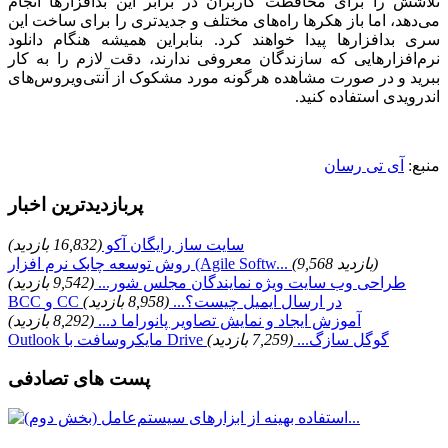
تلاشش را برای محافظت کاربران در برابر این بدافزار‌ها انجام
می‌دهد، اما باز هکر‌ها راه‌های مختلف و جدیدتری را برای ساخت این
سری بدافزار‌ها پیدا خواهند کرد. بنابراین همیشه هنگام دانلود
نرم‌افزار‌هایی که سازندگان معروفی ندارند، دقت لازم را به کار
ببرید و در صورت مشاهده هرگونه مورد مشکوک از آنتی‌ویروس‌های
اندرویدی استفاده کنید
.
منبع:
آی تی رسان
پربازدیدترین اخبار
سایت ساز رایگان آکو
(16,832 بازدید)
(9,568 بازدید)
روش توسعه چابک نرم افزار (Agile Softw...
طراحی وب سایت ویژه نمایندگان مجلس شور...
(9,542 بازدید)
BCC و CC در ارسال ایمیل چیست؟...
(8,958 بازدید)
آموزش ایجاد و نمایش تصاویر پانوراما د...
(8,292 بازدید)
Outlook مایکروسافت با Drive گوگل سازگ...
(7,259 بازدید)
پست های تصادفی