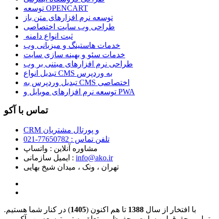
توسعه OPENCART
توسعه نرم افزارهای متن باز
طراحی وب سایت اختصاصی
ثبت انواع دامنه
خدمات هاستینگ و میزبانی وب
خدمات سئو و بهینه سازی سایت
طراحی نرم افزارهای مبتنی بر وب
تبدیل انواع CMS به وردپرس
تبدیل وردپرس به CMS اختصاصی
توسعه نرم افزارهای موبایل و PWA
تماس با آکو
CRM و پورتال مشتریان
تلفن تماس :‌ 77650782-021
مشاوره آنلاین : واتساپ
info@ako.ir
ایمیل سازمانی :‌
تهران ، ونک ، میدان شیخ بهایی
با افتخار از سال
1388
تا هم اکنون (
1405
) در کنار شما هستیم.
تمامی حقوق این سایت محفوظ و متعلق به تیم توسعه وب آکو می