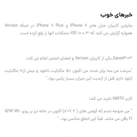
خبرهای خوب
بنابراین کاربران مدل های iPhone 7 و iPhone 7 Plus در شبکه Verizon
همواره گزارش می کنند که iOS 10.0.3 مشکلات آنها را رفع کرده است.
Zaned303 یکی از کاربران Verizon و اعضای انجمن اعلام می کند:
”سرعت من سه برابر شده، من اکنون ۵۰ مگابایت دانلود و بیش از۱۰ مگابایت
آپلود دارم. قبل از آپدیت این میزان بسیار پایین بود.”
کاربر VARTV تایید می کند:
” من متوجه شدم که گوشی های ( ۲ ۷+’s) اکنون در خانه نیز بر روی VZW Wi-
Fi باقی می مانند. قبلاً این اتفاق شانسی بود. ”