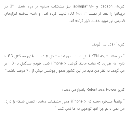
کاربران decson و jabingla2810 نیز مشکلات مداوم بر روی شبکه O2 در
بریتانیا را بعد از نصب iOS 10.0.3 تایید کرده اند. و البته سخت افزارهای
قدیمی نیز مورد غفلت قرار گرفته اند.
کاربر Loekf می گوید:
” در هلند شبکه KPN فعال است. من نیز مشکل از دست رفتن سیگنال ۴G را
دارم، به طوری که اغلب مانند گوشی iPhone 6 قبلی خودم سیگنال به ۳G بر
می گردد. به نظر من باید در این کشور هموار پوشش بیش از ۹۰ درصد باشد."
کاربر Relentless Power پاسخ می دهد:
” واقعاً مسخره است که iPhone 6 هنوز مشکلات مشابه اتصال شبکه را دارد.
من نمی دانم چرا آنها توجهی به ما نمی کنند.”