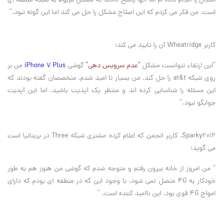
اشکال را انجام داده ام اما آنها پاسخ دادند که مشکل مربوط به شبکه منطقه ای
است. من فکر می کردم که این اصلاح مشکل را حل می کند اما این گونه نبود.”
کاربر Wheatridge آن را تایید می کند:
”این ارتقاء نتوانست مشکل
“عدم سرویس دهی”
گوشی
iPhone 7 Plus
من بر
روی شبکه at&t را حل کند. من بسیار نا امید شدم. متخصصان گفته بودند که
این مسئله را شناسایی کرده اند و منتظر یک آپدیت باشید. اما این آپدیت
جوابگو نبود.”
Sparky2012، کاربر انجمن که اعلام کرده مشتری شبکه Three در بریتانیا است
می گوید:
” من امروز از خانه بیرون رفتم و متوجه شدم که گوشی من هنوز هم به طور
خودکار به ۴G متصل نمی شود، با وجود این که در منطقه ای بودم که دارای
امواج ۴G قوی بود. این ناامید کننده است. ”