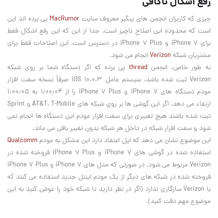
رفع اشکال ناکافی
چیزی که کاربران انجمن های پیگیر معروف سایت
MacRumor
پی برده اند این
است که محدوده این اصلاح ناچیز است. جدا از این که این رفع اشکال فقط
برای iPhone 7 و iPhone 7 Plus در دسترس است، این اصلاحات فقط برای
مشتریان شبکه
Verizon
انجام می شود.
به طور خاص، انجمن
thread
پی برده که اگر دستگاه شما بر روی شبکه
Verizon ثبت شده باشد، سیستم عامل iOS 10.0.3 صرفاً نسخه سفت افزار
مودم دستگاه های iPhone 7 و iPhone 7 Plus را از ۱٫۰۰٫۰۴ به ۱٫۰۰٫۰۵
ارتقاء می دهد. اگر این گوشی ها بر روی شبکه های AT&T، T-Mobile و Sprint
ثبت شده باشند هیچ تغییری برای سفت افزار مودم این دستگاه ها انجام نمی
شود و سفت افزار شبکه در داخل هر شبکه بدون تغییر باقی می ماند.
این موضوع نشان می دهد که اپل اعتقاد دارد این مشکل به مودم
Qualcomm
استفاده شده در گوشی های iPhone 7 و iPhone 7 Plus فروخته شده در
Verizon مربوط می شود. در صورتی که مدل های iPhone 7 و iPhone 7 Plus
فروخته شده در شبکه های دیگر از یک مودم اینتل جدید استفاده می کنند که
با Verizon سازگاری ندارد (اگر در نظر دارید تا شبکه خود را عوض کنید به این
موضوع مهم دقت کنید).