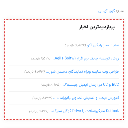
منبع:
گویا آی تی
پربازدیدترین اخبار
سایت ساز رایگان آکو
(16,836 بازدید)
روش توسعه چابک نرم افزار (Agile Softw...
(9,570 بازدید)
طراحی وب سایت ویژه نمایندگان مجلس شور...
(9,543 بازدید)
BCC و CC در ارسال ایمیل چیست؟...
(8,965 بازدید)
آموزش ایجاد و نمایش تصاویر پانوراما د...
(8,293 بازدید)
Outlook مایکروسافت با Drive گوگل سازگ...
(7,260 بازدید)