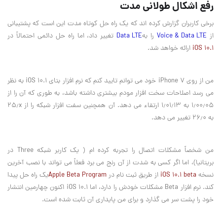
رفع اشکال طولانی مدت
برخی کاربران گزارش کرده اند که یک راه حل کوتاه مدت این است که پشتیبانی
از
Voice & Data LTE
را به
Data LTE
تغییر داد، اما راه حل دائمی احتمالاً در
iOS 10.1
ارائه خواهد شد.
من از روی iPhone 7 خود می توانم تایید کنم که نرم افزار بتای iOS 10.1 به نظر
می رسد اصلاحات سخت افزار مودم بیشتری داشته باشد، به طوری که آن را از
۱٫۰۰٫۰۵ به ۱٫۰۱٫۱۳ ارتقاء می دهد. آن همچنین سفت افزار شبکه را از ۲۵٫x
به ۲۶٫۰ تغییر می دهد.
من شخصاً مشکلات اتصال را تجربه کرده ام ( یک کاربر شبکه Three در
بریتانیا)، اما اگر کسی به شدت از آن رنج می برد فعلاً می تواند با نصب آخرین
نسخه
iOS 10.1 beta
از طریق ثبت نام در
Apple Beta Program
یک راه حل پیدا
کند. نرم افزار Beta مشکلات خودش را دارد، اما iOS 10.1 اکنون چهارمین انتشار
خود را پشت سر می گذارد و برای من پایداری آن ثابت شده است.