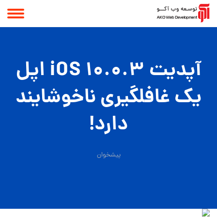
آپدیت iOS 10.0.3 اپل
یک غافلگیری ناخوشایند
دارد!
پیشخوان