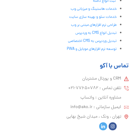
ثبت انواع دامنه
خدمات هاستینگ و میزبانی وب
خدمات سئو و بهینه سازی سایت
طراحی نرم افزارهای مبتنی بر وب
تبدیل انواع CMS به وردپرس
تبدیل وردپرس به CMS اختصاصی
توسعه نرم افزارهای موبایل و PWA
تماس با آکو
CRM و پورتال مشتریان
تلفن تماس :‌ 77650782-021
مشاوره آنلاین : واتساپ
ایمیل سازمانی :‌
info@ako.ir
تهران ، ونک ، میدان شیخ بهایی