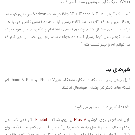
EW800، یک کاربر خوشبین محتاط می گوید:
” من یک گوشی ۲۵۶GB + iPhone 7 Plus در شبکه Verizon خریداری کرده ام.
به نظر می رسد که ۱۰٫۰٫۳ مشکلات بسیار آزار دهنده تماس تلفنی من را حل
کرده است. من بعد از ارتقاء چندین تماس داشته ام و تاکنون بسیار خوب بوده
است. گوشی من فردا بسیار استفاده خواهد شد، بنابراین احساس می کنم که
می توانم آن را بهتر تست کنم.”
خبرهای بد
قابل پیش بینی است که دارندگان دستگاه هایiPhone 7 و iPhone 7 Plusدر
شبکه های دیگر نیز چندان خوشحال نباشند:
ios83، کاربر نالان انجمن می گوید:
”این اصلاح بر روی گوشی
۷ Plus
بر روی شبکه
T-mobile
کار نمی کند. من
پیغام خطای ”عدم اتصال به شبکه موبایل” را دریافت می کنم. من فرآیند رفع