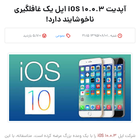
آپدیت iOS 10.0.3 اپل یک غافلگیری
ناخوشایند دارد!
شنبه , ۱۳۹۵/۰۸/۰۱ ۲۱:۱۵
عمومی
5,170 بازدید
شرکت اپل
iOS 10.0.3
را با یک وعده بزرگ عرضه کرده است. متاسفانه، با این