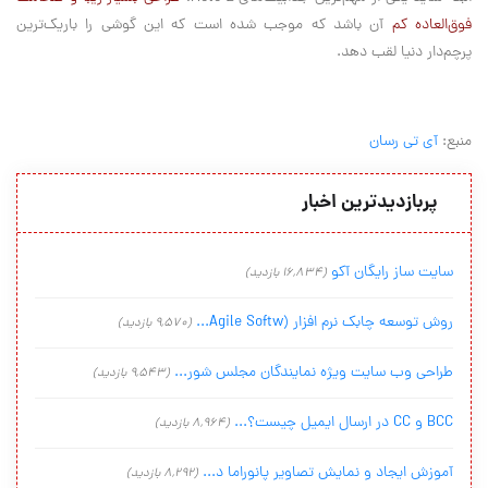
فوق‌العاده کم
آن باشد که موجب شده است که این گوشی را باریک‌ترین
پرچم‌دار دنیا لقب دهد.
منبع:
آی تی رسان
پربازدیدترین اخبار
سایت ساز رایگان آکو
(16,834 بازدید)
روش توسعه چابک نرم افزار (Agile Softw...
(9,570 بازدید)
طراحی وب سایت ویژه نمایندگان مجلس شور...
(9,543 بازدید)
BCC و CC در ارسال ایمیل چیست؟...
(8,964 بازدید)
آموزش ایجاد و نمایش تصاویر پانوراما د...
(8,292 بازدید)