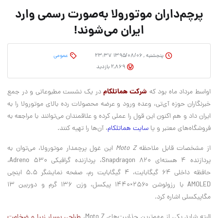
پرچم‌داران موتورولا به‌صورت رسمی وارد
ایران می‌شوند!
پنجشنبه , ۱۳۹۵/۰۸/۰۶ ۲۳:۳۷
عمومی
2,869 بازدید
شرکت هماتلکام
اواسط مرداد ماه بود که
در یک نشست مطبوعاتی و در جمع
خبرنگاران حوزه آی‌تی، وعده ورود و عرضه محصولات رده بالای موتورولا را به
ایران داد و هم اکنون این قول را عملی کرده و علاقمندان می‌توانند با مراجعه به
فروشگاه‌های معتبر و یا
سایت هماتلکام
، آن‌ها را تهیه کنند.
از مشخصات قابل ملاحظه
Moto Z
این غول پرچمدار موتورولا، می‌توان به
پردازنده ۴ هسته‌ای Snapdragon 820، پردازنده گرافیکی Adreno 530،
حافظه داخلی ۶۴ گیگابایت، ۴ گیگابایت رم، صفحه نمایشگر ۵.۵ اینچی
AMOLED با رزولوشن ۲۵۶۰×۱۴۴۰ پیکسل، وزن ۱۳۶ گرم و دوربین ۱۳
مگاپیکسلی اشاره کرد.
البته شاید یکی از مهم‌ترین جذابیت‌های Moto Z،
طراحی بسیار زیبا و ضخامت