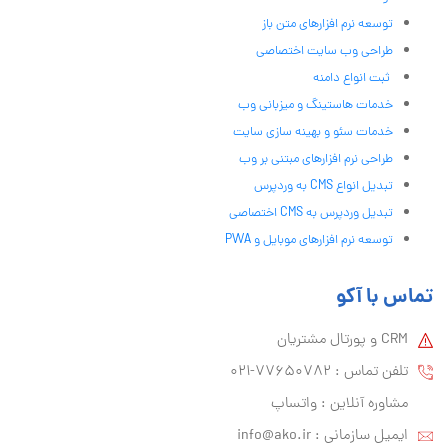
توسعه نرم افزارهای متن باز
طراحی وب سایت اختصاصی
ثبت انواع دامنه
خدمات هاستینگ و میزبانی وب
خدمات سئو و بهینه سازی سایت
طراحی نرم افزارهای مبتنی بر وب
تبدیل انواع CMS به وردپرس
تبدیل وردپرس به CMS اختصاصی
توسعه نرم افزارهای موبایل و PWA
تماس با آکو
CRM و پورتال مشتریان
تلفن تماس :‌ 77650782-021
مشاوره آنلاین : واتساپ
ایمیل سازمانی :‌
info@ako.ir