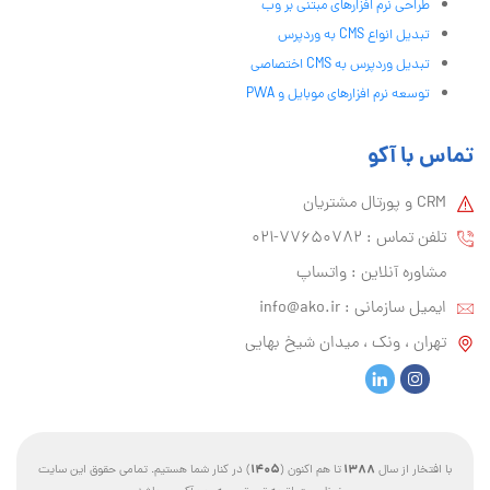
طراحی نرم افزارهای مبتنی بر وب
تبدیل انواع CMS به وردپرس
تبدیل وردپرس به CMS اختصاصی
توسعه نرم افزارهای موبایل و PWA
تماس با آکو
CRM و پورتال مشتریان
تلفن تماس :‌ 77650782-021
مشاوره آنلاین : واتساپ
ایمیل سازمانی :‌
info@ako.ir
تهران ، ونک ، میدان شیخ بهایی
1405
1388
با افتخار از سال
تا هم اکنون (
) در کنار شما هستیم. تمامی حقوق این سایت