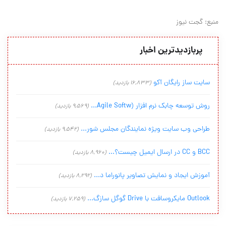
منبع: گجت نیوز
پربازدیدترین اخبار
سایت ساز رایگان آکو
(16,833 بازدید)
روش توسعه چابک نرم افزار (Agile Softw...
(9,569 بازدید)
طراحی وب سایت ویژه نمایندگان مجلس شور...
(9,542 بازدید)
BCC و CC در ارسال ایمیل چیست؟...
(8,960 بازدید)
آموزش ایجاد و نمایش تصاویر پانوراما د...
(8,292 بازدید)
Outlook مایکروسافت با Drive گوگل سازگ...
(7,259 بازدید)