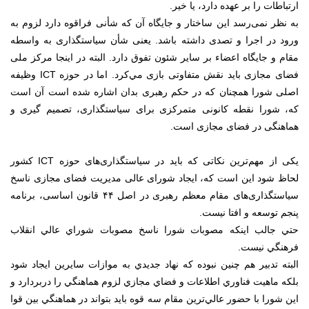
ارتباطات را بر عهده دارد، يا خير.
به نظر نمی‌رسد این ساختار و جایگاه آن که شأنی فراقوه دارد لزوم به
ورود در اجرا و تصدی داشته باشد. یعنی شأن سیاستگذاری به واسطه
مقام و جایگاه اعضاء بر سایر شئون تفوق دارد. البته در اینجا مرکز ملی
فضای مجازی بايد نقش متفاوتی بازی مي‌کرد. اما در حوزه ICT وظیفه
اصلی شورا همچنان که در حکم رهبری بدان اشاره شده است آن است
که، شورا نقطه كانونی متمركزی برای سياستگذاری، تصميم گيری و
هماهنگی در فضای مجازی است.
یکی از مهم‌ترین نکاتی که باید در سیاستگذاری‌های حوزه ICT کشور
لحاظ شود این است که، ایجاد شورای عالی مدیریت فضای مجازی ناسخ
سیاستگذاری‌های مقام معظم رهبری در اصل ۴۴ قانون اساسی، برنامه
پنجم توسعه و افتا نیست.
حتي جالب اينكه مصوبات شورا ناسخ مصوبات شوراي عالي انقلاب
فرهنگي نيست.
البته تدبير هم چنين نبوده كه نهاد جديدي به موازات سايرين ايجاد شود
بلكه ماهيت فناوري اطلاعات و فضاي مجازي لزوم هماهنگي را دربردارد و
اين شورا با حضور عالي‌ترين مقام سه قوه بايد بتواند در هماهنگي بين قوا