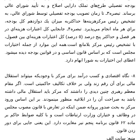
ﺑﻮﺩﺟﻪ ﺗﻔﺼﻴﻠﻲ ﻃﺮﺡ‌ﻫﺎﻱ ﺗﻤﻠﮏ ﺩﺍﺭﺍﻳﻲ ﺍﺻﻼﺡ ﻭ ﺑﻪ ﺗﺄﻳﻴﺪ ﺷﻮﺭﺍﻱ ﻋﺎﻟﻲ
ﺑﺮﺳﺎﻧﺪ. ﺗﺒﺼﺮه۳ـ ﺗﺎ ﺯﻣﺎﻥ ﺗﺼﻮﻳﺐ ﺑﻮﺩﺟﻪ ﺗﻔﺼﻴﻠﻲ ﺗﻮﺳﻂ ﺷﻮﺭﺍﻱ ﻋﺎﻟﻲ، ﺑﻪ
ﺗﺸﺨﻴﺺ رئیس ﻣﺮﻛﺰﻫﺰﻳﻨﻪﻫﺎ ﺣﺪﺍﻛﺜﺮﺑﻪ ﻣﻴﺰﺍﻥ ﻳﻚ ﺩﻭﺍﺯﺩﻫﻢ ﻛﻞ ﺑﻮﺩﺟﻪ،
ﺑﺮﺍﻱ ﻫﺮ ﻣﺎﻩ ﺍﻧﺠﺎﻡ ﻣﻲﭘﺬﻳﺮﺩ. ﺗﺒﺼﺮه۴ـ ﺟﺎﺑﺠﺎﻳﻲ ﻛﻞ ﺍﻋﺘﺒﺎﺭﺍﺕ ﻫﺰﻳﻨﻪﺍﻱ ﺩﺭ
ﻫﺮ ﻓﺼﻞ ﻭ ﺣﺪﺍﻛﺜﺮ ﭘﻨﺞ ﺩﺭﺻﺪ (٥ ﺩﺭﺻﺪ) ﻛﻞ ﺍﻋﺘﺒﺎﺭﺍﺕ ﻫﺰﻳﻨﻪﺍﻱ ﺑﻴﻦ ﻓﺼﻮﻝ،
ﺑﺎ ﺗﺸﺨﻴﺺ رئیس ﻣﺮﻛﺰ ﺑﻼﻣﺎﻧﻊ ﺍﺳﺖ.همه این موارد از جمله اختیارات
مجلس است که بر اساس قانون اساسی و در قوانین بودجه دیده میشود.
اعطای این اختیارات به شورا ابهام دارد.
۸- نگاه اقتصادی و کسب درآمد برای مرکز با وجودیکه میتواند استقلال
مالی برای آن رقم زند ولی بر خلاف تکالیف حاکمیتی است. اگر مقام
معظم رهبری چنین دیدی را داشتند که مرکز باید استقلال مالی داشته
باشد به صراحت آن را در ابلاغیه منظور مینمودند. بر این اساس ورود
مرکز به بحث صدور پروانه ضمن اینکه در تعارض با قانون مصوب مجلس
در وظائف و ختیاران وزارت ارتباطات است و با کلیه ضوابط حاکم بر
ماده ۶۲ قانون برنامه پنجم نیر مغایرت دارد. این یعنی جایی برای دور
زدن قانون.
منبع: سایت الف