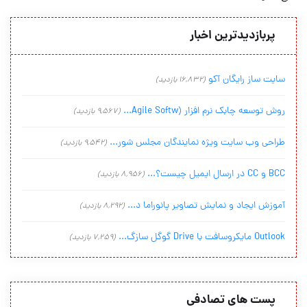
پربازدیدترین اخبار
سایت ساز رایگان آکو
(16,832 بازدید)
روش توسعه چابک نرم افزار (Agile Softw...
(9,567 بازدید)
طراحی وب سایت ویژه نمایندگان مجلس شور...
(9,542 بازدید)
BCC و CC در ارسال ایمیل چیست؟...
(8,956 بازدید)
آموزش ایجاد و نمایش تصاویر پانوراما د...
(8,292 بازدید)
Outlook مایکروسافت با Drive گوگل سازگ...
(7,259 بازدید)
پست های تصادفی