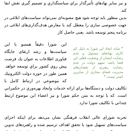
و نيز ساير نهادهاي تأثيرگذار براي سياستگذاري و تصميم گيري نقش ايفا
كند.
بدین منظور باید توجه شود هیچ مصوبه‌ای نمی‌تواند سیاست‌های ابلاغی در
جهت خصوصی سازی را معطل کند یا معارض هدف‌گذاری‌های ابلاغی در
برنامه پنجم توسعه باشد. یعنی حاصل کار
این شورا دقیقاً همسو با این
”
شاید ایجاد این شورا به دلیل کم
سیاست‌ها و رشد ارتقای جایگاه
کاری نهاد‌های مسئول و عدم
رضایت ایشان از وضعیت فعلی این
فناوری اطلاعات به عنوان يك فرصت
فضا باشد. سهم دولت در عدم
پيش روي كشور براي توسعه خواهد.
رضایت رهبری از نقصان‌های
مدیریت فضای مجازی از سایرین
همين طور در حوزه دولت الكترونيك
کمتر نیست
“
كه موضوعي در ارتباط كامل با
تكاليف دولت و دستگاه‌ها براي ارائه خدمات وايجاد بهره‌وري در حكمراني
است. كه با توجه به متن حكم شورا و نيز اعضاء ابن موضوع ارتبط
چنداني با تكاليف شورا ندارد.
تجربه شورای عالی انقلاب فرهنگی نشان می‌دهد برای اینکه اجرای
سیاست‌های تسهیل شود یا تحقق اهداف ترسیم شده و راهبردهای تدوین