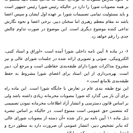
بر همه مصوبات شورا را دارد در حالیکه رئیس شورا رئیس جمهور است
و باید مسئولیت تمامی تصمیمات شورا بر عهده اول ایشان و سپس اعضا
باشد نه مقام معظم رهبری اما سخنان دبیر، برخی اعضا و نحوه نگارش
تداعی کننده موضوع دیگری است. این موضوع در صورت تداوم چالش
جدی را رقم خواهد زد.
۶- در ماده ۸ آیین نامه داخلی شورا آمده است «اوراق و اسناد كتبی،
الكترونیكی، صوتی و تصویری ارائه‌ شده در جلسات شورای عالی و نیز
مشروح مذاكرات شورا دارای طبقه‌بندی حفاظتی است و مرجع آن، دبیر
است. بهره‌برداری از این اسناد برای اعضای شورا مشروط به حفظ
طبقه‌بندی بلامانع است.»
این نوع طبقه بندی عام در تعارض با جایگاه شورا است. این ماده راه
برای آن باز می گذارد که شورا مصوبات محرمانه زیادی داشته باشد ولی
بر اساس قانون دسترسی و انتشار آزاد اطلاعات محرمانه نمودن تصمیمی
که متضمن حق عمومی است ممنوع است. در حالیکه بر اساس تبصره
ذیل ماده ۱۱ آیین نامه نیز ذکر شده «آن دسته از مصوبات شورای عالی
كه بنابر تشخیص دبیر، انتشار عمومی آن ضرورت دارد به منظور درج و
انتشار به روزنامه رسمی كشور ابلاغ