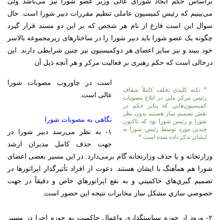
براساس حکم ایجاد شورای عالی وزیر عضو شورا نیز می‌باشد ولی
می‌بینیم که رئیس کمیسیون عاملی تنظیم مقررات دبیر شورا است. حال
سوال این است فارغ از نام هر شخص که بر این دو مسند قرار گیرد
چگونه یک عضو شورا باید دبیر شورا را در ساختار‌های زیرمجموعه بالاسر
خود ببیند و نیز سایر اعضای هر دوکمیسیون نیز چنین شرایطی دارند. این
درحالی است که حکم رهبری بر فعالیت مرکز و هر آنچه ذیل آن
است در چاوروب مصوبات شورا
”
نكته كليدي تخلف كاملاً شفاف
عالی است.
رئيس مركز ملي در ابلاغ مصوبات
كميسيون‌هايي كه بنابر حكم در
نقش تصميم ساز هستند بدون نظر
نگاهی به مصوبات شورا
شورا و رئيس شورا بود كه تاكنون
چندين مورد توسط رئيس شورا به
۱- به نظر می‌رسد دبیر شورا در
ايشان تذكر داده شده است
“
جهت حذف کامل مدیران ارشد
وزارتخانه و یا حذف وزارتخانه گام برمی‌دارد. در این مسیر بعضی اعضای
شورا هم همآهنگ با ایشان هستند. دعوت از افراد تأثيرگذار اپراتور‌ها در
تصميم گيري‌هاي حاكميتي و به نفع اپراتور‌هاي خاص و دقيقاً در جهت
خصوصي سازي مشكل ساز مخابرات نتيجه اين حضور است.
۲- ورود از حوزه سیاستگذاری واعمال حاکمیت به حوزه اجرا در مسیر