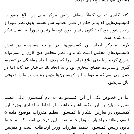
مشغول آنها هستند پيگيري گرديد.
نكته كليدي تخلف كاملاً شفاف رئيس مركز ملي در ابلاغ مصوبات
كميسيون‌هايي كه بنابر حكم در نقش تصميم ساز هستند بدون نظر شورا و
رئيس شورا بود كه تاكنون چندين مورد توسط رئيس شورا به ايشان تذكر
داده شده است.
لازم به ذكر ايجاد اين كميسيون‌ها در نهايت مسامحه در نقش
كميسیون‌هاي مجلس است كه بدون نظر مجلس هيچ كاري را نمي‌تواند
شروع كرده و يا حتي ابلاغ نمايد. چرا كه هدف، ايجاد هماهنگي در تصميم
گيري و مديريت فضاي مجازي بود و نه ايجاد يك ساختار جداگانه اما در
عمل مي‌بينيم كه مصوبات اين كميسيون‌ها بدون رعايت ترتيبات حقوقي
ابلاغ مي‌شود.
اما در خصوص یکی از این کمیسیون‌ها به نام کمیسیون عالی تنظیم
مقررات باید به این نکته اشاره داشت ار لحاظ ساختاری وجود این
کمیسیون در تعارض اشکار با کمیسیون تنظیم مقررات موضوع ماده ۵
قانون وظائف واختیارات وزارتخانه است. این درحالی است که به لحاظ
قانون رئیس کمیسیون تنظیم مقررات وزیر ارتباطات است و همچنین