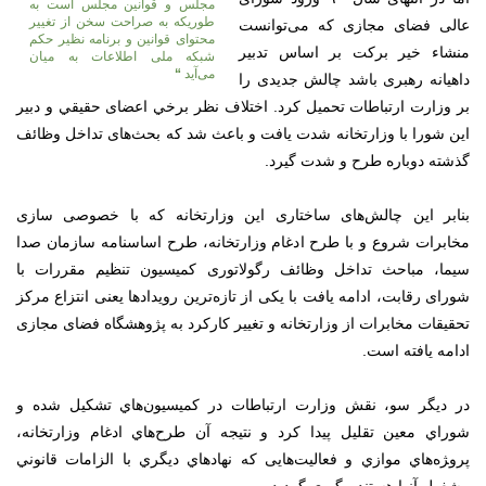
مجلس و قوانین مجلس است به
طوریکه به صراحت سخن از تغییر
عالی فضای مجازی که می‌توانست
محتوای قوانین و برنامه نظیر حکم
منشاء خیر برکت بر اساس تدبیر
شبکه ملی اطلاعات به میان
می‌آید
“
داهیانه رهبری باشد چالش جدیدی را
بر وزارت ارتباطات تحمیل کرد. اختلاف نظر برخي اعضای حقيقي و دبير
این شورا با وزارتخانه شدت یافت و باعث شد که بحث‌های تداخل وظائف
گذشته دوباره طرح و شدت گیرد.
بنابر این چالش‌های ساختاری این وزارتخانه که با خصوصی سازی
مخابرات شروع و با طرح ادغام وزارتخانه، طرح اساسنامه سازمان صدا
سیما، مباحث تداخل وظائف رگولاتوری کمیسیون تنظیم مقررات با
شورای رقابت، ادامه يافت با یکی از تازه‌ترین رویداد‌ها یعنی انتزاع مرکز
تحقیقات مخابرات از وزارتخانه و تغییر کارکرد به پژوهشگاه فضای مجازی
ادامه یافته است.
در ديگر سو، نقش وزارت ارتباطات در كميسیون‌هاي تشكيل شده و
شوراي معين تقليل پيدا كرد و نتيجه آن طرح‌هاي ادغام وزارتخانه،
پرو‍‍‍ژه‌هاي موازي و فعاليت‌هايی كه نهاد‌هاي ديگري با الزامات قانوني