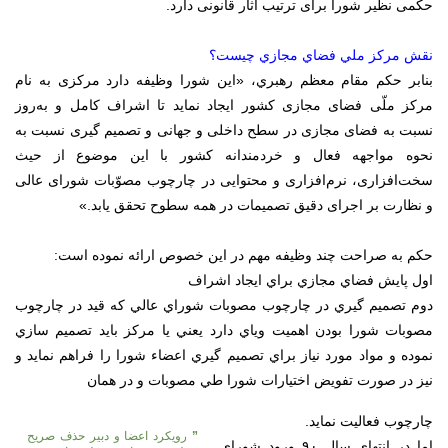
حکمی نظیر شورا برای ترتیب آثار قانونی دارد.
نقش مركز ملي فضاي مجازي چيست؟
بنابر حكم مقام معظم رهبري، «اين شورا وظيفه دارد مركزی به نام
مركز ملّی فضای مجازی كشور ايجاد نمايد تا اشراف كامل و به‌روز
نسبت به فضای مجازی در سطح داخلی و جهانی و تصميم گيری نسبت به
نحوه مواجهه فعال و خردمندانه كشور با اين موضوع از حيث
سخت‌افزاری، نرم‌افزاری و محتوايی در چارچوب مصوّبات شورای عالی
و نظارت بر اجرای دقيق تصميمات در همه سطوح تحقق يابد.»
حكم به صراحت چند وظيفه مهم در اين خصوص ارائه نموده است:
اول پايش فضاي مجازي براي ايجاد اشراف
دوم تصميم گيري در چارچوب مصوبات شوراي عالي كه قيد در چارچوب
مصوبات شورا بودن اهميت وي‍اي دارد يعني يا مركز بايد تصميم سازي
نموده و مواد مورد نياز براي تصميم گيري اعضاء شورا را فراهم نمايد و
نيز در صورت تفويض اختيارات شورا طي مصوبات و در همان
چارچوب فعاليت نمايد.
”
رویکرد اعضا و دبیر حذف صریح
اما در انتهای سال ۹۰ ورود شورای