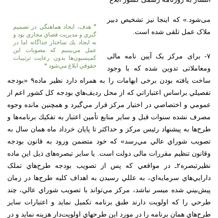
می‌شود.» که اینجا نیز تشخیص دبیر
”
هدف، ايجاد هماهنگي در تصميم
ملاک عمل تلقی شده است.
گيري و مديريت فضاي مجازي بود و
نه ايجاد يك ساختار جداگانه اما در
عمل مي‌بينيم كه مصوبات اين
۷- برای مرکز یک آیین نامه مالی
كميسيون‌ها بدون رعايت ترتيبات
حقوقي ابلاغ مي‌شود
“
ومعاملاتی تدوین شده که با وجود
ساخت یافته بودن برخی ابهامات را به همراه دارد نظیر ﻣﺎده۹ «ﺑﻮﺩﺟﻪ
ﺗﻔﺼﻴﻠﻲ ﺑﺮﺍﺳﺎﺱ ﺍﻋﺘﺒﺎﺭﺍﺗﻲ ﻛﻪ ﺍﺯ ﻣﺤﻞ ﺭﺩﻳﻒﻫﺎﻱ ﺑﻮﺩﺟﻪ ﻛﻞ ﻛﺸﻮﺭ ﺍﻋﻢ ﺍﺯ
ﻋﻤﻮﻣﻲ ﻭ ﺍﺧﺘﺼﺎﺻﻲ ﺩﺭ ﺍﺧﺘﻴﺎﺭ ﻣﺮﻛﺰ ﻗﺮﺍﺭ ﻣﻲﮔﻴﺮﺩ ﻭ ﻫﻤﭽﻨﻴﻦ ﻣﺎﻧﺪﻩ ﻭﺟﻮﻩ
ﻣﺼﺮﻑ ﻧﺸﺪﻩ ﺳﻨﻮﺍﺕ ﻗﺒﻞ ﻭ ﺳﺎﻳﺮ ﻣﻨﺎﺑﻊ ﺗﺄﻣﻴﻦ ﺍﻋﺘﺒﺎﺭ ﺑﻪ ﺗﻔﻜﻴﻚ ﺑﺮﻧﺎﻣﻪﻫﺎ ﻭ
ﻃﺮﺡﻫﺎ ﺑﻪ ﭘﻴﺸﻨﻬﺎﺩ رئیس ﻣﺮﻛﺰ ﻭ ﺣﺪﺍﻛﺜﺮ ﺗﺎ ﭘﺎﻳﺎﻥ ﺧﺮﺩﺍﺩ ﻣﺎﻩ ﻫﻤﺎﻥ ﺳﺎﻝ ﺑﻪ
ﺗﺼﻮﻳﺐ ﺷﻮﺭﺍﻱ ﻋﺎﻟﻲ ﻣﻲﺭﺳﺪ» که خود متضمن ورود به قانون بودجه
وقانون تنظیم مقررات مالی دولت است. یا سایر تبصره‌های ذیل این ماده
نظیرﺗﺒﺼﺮه۲ـ ﺩﺭ ﻣﻮﺍﻗﻌﻲ ﮐﻪ ﭘﺲ ﺍﺯ ﺗﺼﻮﻳﺐ ﺑﻮﺩﺟﻪ ﻃﺮﺡﻫﺎﻱ ﺗﻤﻠﮏ
ﺩﺍﺭﺍﻳﻲﻫﺎﻱ ﺳﺮﻣﺎﻳﻪﺍﻱ، ﺑﻪ ﻋﻠﻠﻲ ﺭﺳﻴﺪﻥ ﺑﻪ ﺍﻫﺪﺍﻑ ﮐﻠﻴﻪ ﻃﺮﺡﻫﺎ ﺩﺭ ﺯﻣﺎﻥ
ﭘﻴﺶﺑﻴﻨﻲ ﺷﺪﻩ ﻣﻴﺴﺮ ﻧﺒﺎﺷﺪ، ﻣﺮﻛﺰ ﻣﻲﺗﻮﺍﻧﺪ ﺑﺎ ﺗﺼﻮﻳﺐ ﺷﻮﺭﺍﻱ ﻋﺎﻟﻲ، ﭼﻨﺪ
ﻃﺮﺣﻲ ﺭﺍ ﮐﻪ ﺍﻭﻟﻮﻳﺖ ﺩﺍﺭﻧﺪ ﻃﺒﻖ ﺑﺮﻧﺎﻣﻪ ﺗﮑﻤﻴﻞ ﻧﻤﺎﻳﺪ ﻭ ﺍﻋﺘﺒﺎﺭﺍﺕ ﺳﺎﻳﺮ
ﻃﺮﺡﻫﺎﻱ ﻫﻤﺎﻥ ﺑﺮﻧﺎﻣﻪ ﺭﺍ ﺩﺭ ﻣﻮﺭﺩ ﺍﻳﻦ ﻃﺮﺣﻬﺎﻱ ﺍﻭﻟﻮﻳﺖﺩﺍﺭ ﻫﺰﻳﻨﻪ ﻧﻤﺎﻳﺪ ﻭ ﺩﺭ