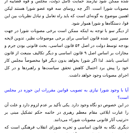
شده ممکن شود نیازمند حمایت کامل دولت، مجلس و قوه قضاییه ار
مصوبات شورا است. اگر چه روسای سه قوه عضو شورا هستند لیکن
اهمین موضوع به گونه‌ای است که باید راه تعامل و تبادل نظریات بین این
قوا، دستگاه‌ها و شورا هموار شود.
از دیگر سو با توجه به اینکه ممکن است برخی مصوبات شورا در جهت
مسیر تببین شده قانون اساسی برای برخی موضوعات نظیر، تدوین لایحه
بودجه توسط دولت در اصل ۵۴ قانون اساسی، بحث قانونی بودن جرم و
مجازات بر اساس اصل ۹ قانون اساسی و دیگر تکالیف منبعث از قانون
اساسی باشد. لذا اگر شورا بخواهد بدون دیگر قوا مخصوصاً مجلس کار
خود را پیش برد احتمال کاهش تحقق سیاست‌ها و راهبرد‌ها و در کل
اجرای مصوبات وجود خواهد داشت.
آیا با وجود شورا نیازی به تصویب قوانین مقررات این حوزه در مجلس
است؟
در این خصوص دو نگاه وجود دارد. یکی تأکید بر عدم لزوم دارد و علت آن
را عبارت ابلاغی مقام معظم رهبری در خاتمه حکم تشکیل مبنی بر
«ترتیب آثار قانونی مصوبات شورا» می‌دانند.
دیگری نگاه به قانون اساسی و تجربه شورای انقلاب فرهنگی است که