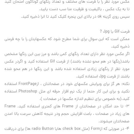
عکس مورد نظر را با فرمت هاي مختلف و تعداد رنگهاي گوناگون امتحان کنيد
تا به يک عکس ، باکيفيت و ظرفيت منا سب دست يابيد.
سپس روي گزينه ok در بالاي اين پنجره کليک کنيد تا انرا ذخيره کنيد.
فرمت Gif يا Jpg ?
ممکن است که اين سوال براي شما مطرح شود که عکسهايتان را با چه فرمتي
ذخيره کنيد.
اگر عکس مورد نظر داراي تعداد رنگهاي کمي باشد و مرز بين اين رنگها مشخص
باشد(رنگها در هم محو نشده باشند) از فرمت Gif استفاده کنيد و اگردر عکس
مورد نظر از رنگهاي زيادي استفاده شده باشد و اين رنگها در هم محو شده
باشند از فرمت Jpg استفاده کنيد.
نکته: هر گز براي ويرايش عکسهاي خود در صفحاتتان ، ازFrontPage استفاده
نکنيد و براي اين کار حتما از يک نرم افزار حرفه اي مثل Photoshop استفاده
کنيد.(به خصوص براي تنظيم اندازه عکسها در صفحات ).
3- تا حد امکان در صفحاتتان از Frame هاي کمتري استفاده کنيد. Frame
هاي زياد در صفحات ، باعث افزايش حجم ودر نتيجه کاهش سرعت بالا امدن
صفحاتتان ميشوند.
4- در صورتي که ازForm (مثل check box هايا radio Button ها) براي دريافت