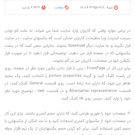
شنبه , ۱۳۹۵/۰۲/۱۱ ۱۷:۰۹
مقالات
2,933 بازدید
در برخي موارد وقتي که کاربران وارد سايت شما مي شوند، به علت کم بودن
سرعت اينترنت ويا تنظيمات کاربران ممکن است که عکسهاي سايت ، در سايت
قرار نگيرند و به عبارت ديگر download نشوند. بنابراين سعي کنيد که در پشت
عکسهايي که در صفحه قرار مي دهيد، توضيحاتي قرار دهيد تا در صورت قرار
نگرفتن انها در صفحات، کاربران سر در گم نشوند.
براي اين کار در FrontPage : پس از قرار دادن عکس مورد نظر در صفحه، روي
ان راست کليک کنيد و گزينه picture properties را انتخاب کنيد. يک پنجره
ظاهر مي شود که داراي سه زبانه است. روي قسمت General کليک کنيد. در
قسمت Alternative representation و در قسمت text ، توضيح مورد نظر
خود را وارد کنيد. سپس روي ok کليک کنيد.
2- صفحات خود را طوري طراحي کنيد که داراي حجم کمتري باشند. براي اين کار
در صفحات خود از عکسهاي کمتري استفاده کنيد و تا حد امکان از عکسهايي با
حجم کمتر استفاده کنيد. براي کم کردن حجم عکسهايتان از يک نرم افزار حرفه