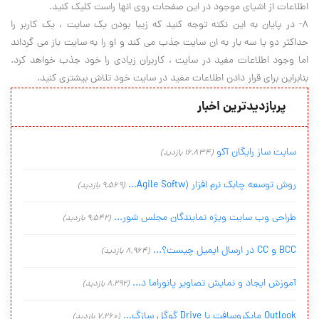
اطلاعات از اشياي موجود در اين صفحات روي انها راست کليک کنيد.
8- در پايان به اين نکته توجه کنيد که زيبا بودن يک سايت ، يک کاربر را
حداکثر دو يا سه بار به ان سايت جذب مي کند و او را به سايت باز مي گرداند
اما وجود اطلاعات مفيد در سايت ، کاربران زيادي را خود جذب خواهد کرد.
بنابراين براي قرار دادن اطلاعات مفيد در سايت خود تلاش بيشتري کنيد.
پربازدیدترین اخبار
سایت ساز رایگان آکو
(16,834 بازدید)
روش توسعه چابک نرم افزار (Agile Softw...
(9,569 بازدید)
طراحی وب سایت ویژه نمایندگان مجلس شور...
(9,542 بازدید)
BCC و CC در ارسال ایمیل چیست؟...
(8,964 بازدید)
آموزش ایجاد و نمایش تصاویر پانوراما د...
(8,292 بازدید)
Outlook مایکروسافت با Drive گوگل سازگ...
(7,260 بازدید)