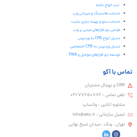
ثبت انواع دامنه
خدمات هاستینگ و میزبانی وب
خدمات سئو و بهینه سازی سایت
طراحی نرم افزارهای مبتنی بر وب
تبدیل انواع CMS به وردپرس
تبدیل وردپرس به CMS اختصاصی
توسعه نرم افزارهای موبایل و PWA
تماس با آکو
CRM و پورتال مشتریان
تلفن تماس :‌ 77650782-021
مشاوره آنلاین : واتساپ
ایمیل سازمانی :‌
info@ako.ir
تهران ، ونک ، میدان شیخ بهایی