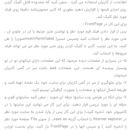
اطلاعات از کاربران استفاده مي کنيد ، سعي کنيد که محدوده قابل کليک کردن
روي اجزاي فرمها را افزايش دهيد بطوري که کاربر مجبورنباشد دقيقا روي فيلد
مورد نظر کليک کند.
براي اين کار در FrontPage :
پس از قرار دادن فيلد فرم مورد نظر و نوشتن متن مرتبط با ان در جلوي ان ،
متن مورد نظر را انتخاب کنيد وسپس مسير( insert/form/labelمنوي) را طي
کنيد. به اين ترتيب کاربر با کليک کردن روي متن مورد نظر نيز مي تواند فيلد
مربوطه را انتخاب کند.
5- در بسياري از صفحات ديده ميشود که اين صفحات داراي لينکهاي تو در تو
وبسيار پيچيده اي هستند. اين صفحات فقط باعث سر در گمي کاربران
ميشوند.
6- براي جلوگيري از سر در گمي کاربران براي سايت خود يک نقشه تهيه کنيد و
طريقه اتصال لينکها و صفحات را بصورت گرافيکي ترسيم کنيد.
7- براي انکه در طراحي وب سايتها حرفه اي شويد ، سعي کنيد سايتهاي قوي و
حرفه اي را مورد بررسي قرار دهيد. براي اين کار مي توانيد اين سايتها را در
کامپيوتر خود ذخيره کنيد.( براي اين کار پس از وارد شدن به سايت مورد نظر
در Internet explorer با انتخاب گزينه save as.. از منوي File صفحه مورد نظر
را ذخيره کنيد ) و سپس انها را در FrontPage باز کنيد. براي بدست اوردن