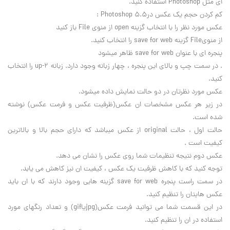
اي مثل Photoshop استفاده کنيد.
کم کردن حجم يک عکس در5.5 Photoshop :
عکس مورد نظر را با انتخاب گزينه open از منوي File باز کنيد
از منويFile گزينه save for web را انتخاب کنيد.
پنجره اي با عنوان save for web ظاهر ميشود
. در سمت چپ و بالاي اين پنجره ، چهار زبانه وجود دارد. زبانه 2-up را انتخاب
کنيد.
عکس مورد نظرتان در دو حالت نمايش داده ميشود.
در زير هر عکس مشخصات ان عکس(ظرفيت عکس و فرمت عکس) نوشته
شده است.
حالت اول ، حالت original از عکس ميباشد که داراي حجم بالا و بالاترين
کيفيت است .
عکس دوم نتيجه تنظيمات شما روي عکس را نشان مي دهد.
توجه کنيد که با کاهش ظرفيت يک عکس ، کيفيت ان نيز کاهش مي يابد.
در سمت راست پنجره save for web گزينه هايي وجود دارند که با ان بايد
عکس هايتان را تنظيم کنيد.
در اين قسمت شما مي توانيد فرمت عکس(jpgياgif) و تعداد رنگهاي مورد
استفاده در ان را تنظيم کنيد.