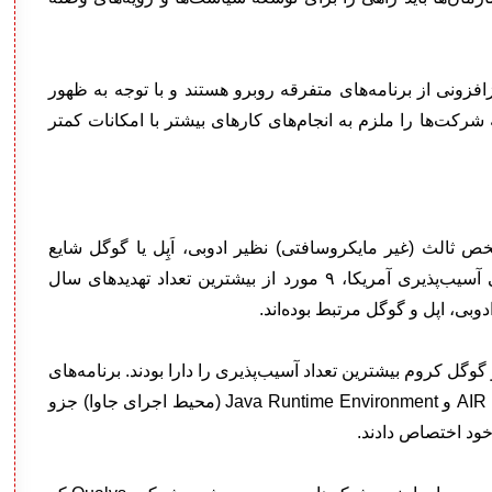
زافزونی از برنامه‌های متفرقه روبرو هستند و با توجه به ظهور
کت‌ها را ملزم به انجام‌های کارهای بیشتر با امکانات کمتر
شخص ثالث (غیر مایکروسافتی) نظیر ادوبی، اَپِل یا گوگل شایع
هستند. در حقیقت، بنا بر گزارش‌های پایگاه داده ملی آسیب‌پذیری آمریکا، ۹ مورد از بیشترین تعداد تهدیدهای سال
گل کروم بیشترین تعداد آسیب‌پذیری را دارا بودند. برنامه‌های
متفرقه دیگر از جمله ادوبی فلش پلیر، ریدر، آکروبات، AIR و Java Runtime Environment (محیط اجرای جاوا) جزو