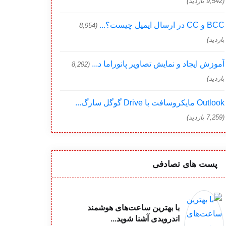
(9,542 بازدید)
BCC و CC در ارسال ایمیل چیست؟...
(8,954
بازدید)
آموزش ایجاد و نمایش تصاویر پانوراما د...
(8,292
بازدید)
Outlook مایکروسافت با Drive گوگل سازگ...
(7,259 بازدید)
پست های تصادفی
با بهترین ساعت‌های هوشمند
اندرویدی آشنا شوید...