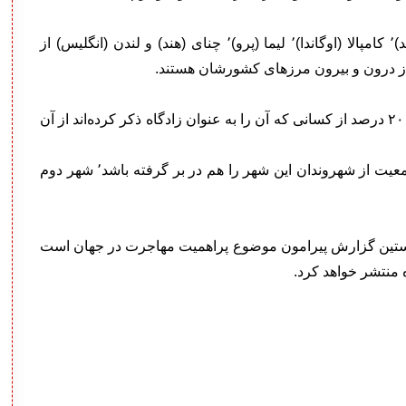
بوگوتا (کلمبیا)٬ بانکوک (تایلند)٬ آکرا (غنا)٬ حیدرآباد (هند)٬ کامپالا (اوگاندا)٬ لیما (پرو)٬ چنای (هند) و لندن (انگلیس) از
ز درون و بیرون مرزهای کشورشان هستند.
در این گزارش تنها به شهرهایی اشاره شده که بیش از ۲۰ درصد از کسانی که آن را به عنوان زادگاه ذکر کرده‌اند از آن
در صورتی که شهر مقصد این افراد بیشترین میزان جمعیت از شهروندان این شهر را هم در بر گرفته باشد٬ شهر دوم
نخستین گزارش پیرامون موضوع پراهمیت مهاجرت در جهان است
ه منتشر خواهد کرد.