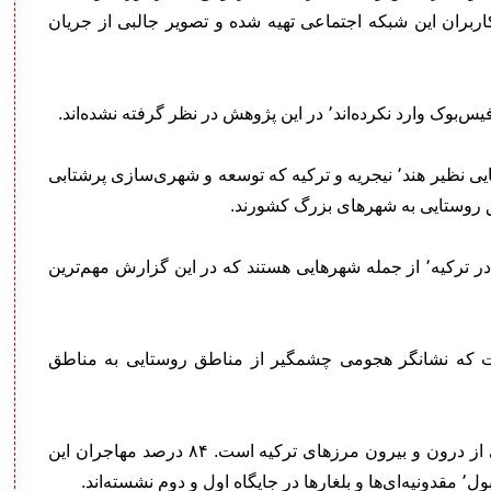
ربران این شبکه اجتماعی تهیه شده و تصویر جالبی از جریان
بر اساس اطلاعاتی که فیس‌بوک منتشر کرده٬ کشورهایی نظیر هند٬ نیجریه و ترکیه که توسعه و شهری‌سازی پرشتابی
حیدرآباد و چنای در هند٬ لاگوس در نیجریه و استانبول در ترکیه٬ از جمله شهرهایی هستند که در این گزارش مهم‌ترین
صد این جریان مهاجرت٬ داخلی است که نشانگر هجومی چشمگیر از مناطق روستایی به مناطق
استانبول بعد از لاگوس٬ دومین مقصد بزرگ مهاجرانی از درون و بیرون مرزهای ترکیه است. ۸۴ درصد مهاجران این
ه‌اند.