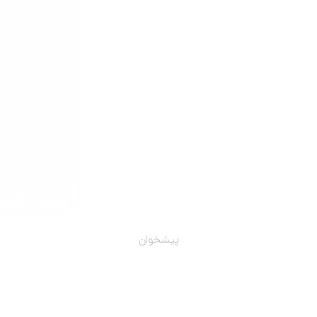
دمات
درباره ما
نمونه کارها
شبکه دانش
استعلام قی
اجرت در جهان به روایت ف
پیشخوان