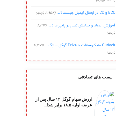
(9,542 بازدید)
BCC و CC در ارسال ایمیل چیست؟...
(8,954 بازدید)
آموزش ایجاد و نمایش تصاویر پانوراما د...
(8,292
بازدید)
Outlook مایکروسافت با Drive گوگل سازگ...
(7,259
بازدید)
پست های تصادفی
ارزش سهام گوگل ۱۲ سال پس از
عرضه اولیه ۱۸.۵ برابر شد!...