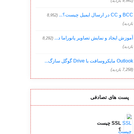
(9,541 بازدید)
BCC و CC در ارسال ایمیل چیست؟...
(8,952
بازدید)
آموزش ایجاد و نمایش تصاویر پانوراما د...
(8,292
بازدید)
Outlook مایکروسافت با Drive گوگل سازگ...
(7,258 بازدید)
پست های تصادفی
SSL چیست
؟