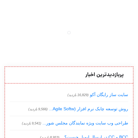
پربازدیدترین اخبار
سایت ساز رایگان آکو
(16,829 بازدید)
روش توسعه چابک نرم افزار (Agile Softw...
(9,566 بازدید)
طراحی وب سایت ویژه نمایندگان مجلس شور...
(9,541 بازدید)
BCC و CC در ارسال ایمیل چیست؟...
(8,953 بازدید)