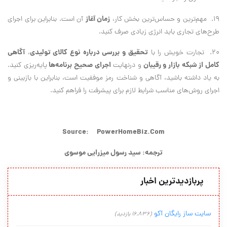
زمان آغاز
19. مهم‌ترين و حساس‌ترين بخش كار،
آن است. بنابراين براي اجراي
طرح‌هاي تجاري بايد انرژي زيادي صرف كنيد.
تحقيق و بررسي درباره نوع كالاي توليدي
آگاهي
20. تجارت خويش را با
،
كامل از شبكه بازار و رقيبان
اجراي صحيح برنامه‌ها
و درنهايت
پايه‌ريزي كنيد.
به ياد داشته باشيد، آگاهي و شناخت رمز موفقيت است، بنابراين با بازبيني و
اجراي روش‌هاي مناسب شرايط لازم براي پيشرفت را فراهم كنيد.
Source:
PowerHomeBiz.Com
ترجمه: سید رسول میزرایی موسوی
پربازدیدترین اخبار
سایت ساز رایگان آکو
(16,836 بازدید)