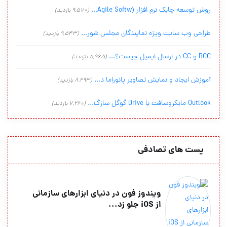
روش توسعه چابک نرم افزار (Agile Softw...
(9,570 بازدید)
طراحی وب سایت ویژه نمایندگان مجلس شور...
(9,543 بازدید)
BCC و CC در ارسال ایمیل چیست؟...
(8,965 بازدید)
آموزش ایجاد و نمایش تصاویر پانوراما د...
(8,293 بازدید)
Outlook مایکروسافت با Drive گوگل سازگ...
(7,260 بازدید)
پست های تصادفی
ویندوز فون در دنیای ابزارهای سازمانی
از iOS جلو زد...