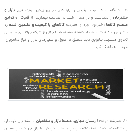
نياز بازار و
15. همگام و همسو با رقيبان و بازارهاي تجاري پيش رويد،
مشتريان
فروش و توزيع
را بشناسيد و در همان راستا به فعاليت بپردازيد. از
صحيح كالاها
كالاهاي با كيفيت و تضمين شده
اطمينان يابيد و هميشه
به
مشتريان عرضه كنيد. به ياد داشته باشيد، شما جزئي از شبكه بي‌انتهاي بازارهاي
تجاري هستيد، بنابراين بايد منطبق با اصول و معيارهاي بازار و نياز مشتريان،
خود را هماهنگ كنيد.
رقيبان تجاري
محيط بازار و مخاطبان
16. هميشه در ابتدا
،
و مشتريان خودتان
را بشناسيد، علايق، استعدادها و مهارت‌هاي خويش را بازبيني كنيد و سپس