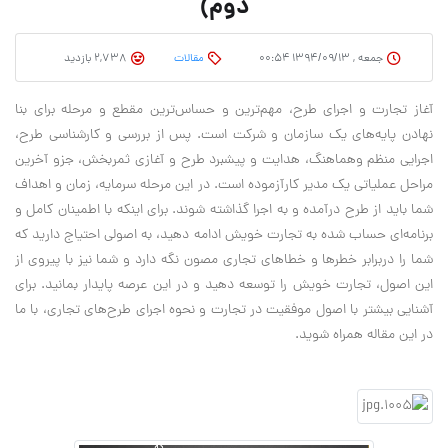
دوم)
جمعه , ۱۳۹۴/۰۹/۱۳ ۰۰:۵۴
مقالات
2,738 بازدید
آغاز تجارت و اجراي طرح، مهم‌ترين و حساس‌ترين مقطع و مرحله براي بنا
نهادن پايه‌هاي يك سازمان و شركت است. پس از بررسي و كارشناسي طرح،
اجرايي منظم وهماهنگ، هدايت و پيشبرد طرح و آغازي ثمربخش، جزو آخرين
مراحل عملياتي يك مدير كارآزموده است. در اين مرحله سرمايه، زمان و اهداف
شما بايد از طرح درآمده و به اجرا گذاشته شوند. براي اينكه با اطمينان كامل و
برنامه‌اي حساب شده به تجارت خويش ادامه دهيد، به اصولي احتياج داريد كه
شما را دربرابر خطرها و خطاهاي تجاري مصون نگه دارد و شما نيز با پيروي از
اين اصول، تجارت خويش را توسعه دهيد و در اين عرصه پايدار بمانيد. براي
آشنايي بيشتر با اصول موفقيت در تجارت و نحوه اجراي طرح‌هاي تجاري، با ما
در اين مقاله همراه شويد.