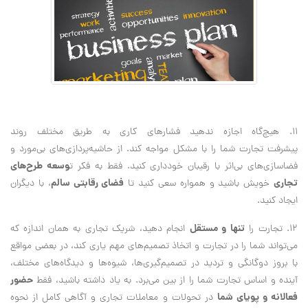
11. هيچ‌گاه اجازه ندهيد فشارهاي كاري به طريق مختلف روند
پيشرفت تجارت شما را با مشكل مواجه كند. از حاشيه‌پردازي‌هاي بي‌مورد و
وسعه طرح‌هاي
فضاسازي‌هاي بي‌اثر با رقيبان خودداري كنيد. فقط به فكر ت
تجاري
فضاي رقابتي سالم
خويش باشيد و همواره سعي كنيد تا
، با ديگران
ايجاد كنيد.
تنها و مستقل
12. تجارت را
انجام دهيد، شريك تجاري به همان اندازه كه
مي‌تواند شما را در تجارت و اتخاذ تصميم‌هاي مهم ياري كند، در بعضي مواقع
با بروز دوگانگي و ترديد در تصميم‌گيري‌ها، شيوه‌ها و ديدگاه‌هاي مختلف،
حضور
آينده و اساس تجارت شما را از بين مي‌برد. به ياد داشته باشيد، فقط
فعالانه و پوياي شما
در تحولات و معاملات تجاري و آگاهي كامل از نحوه