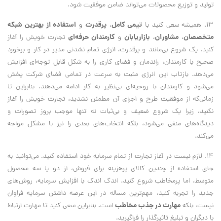
توليد و توزيع محصولات مي‌تواند ضامن موفقيت شود.
تيمي كامل
پرقدرت
استفاده از بهترين شبكه
13. هميشه سعي كنيد با
،
و
متخصصان
مشاوران
بازاريابان
كارمندان حرفه‌اي
،
،
و
تجارت خويش را آغاز
كنيد. يك شروع بي‌مانند و پرقدرت، انرژي تمام نشدني مدير در كار و برخورد
صحيح با كارمندان، راندمان و فضاي كاري را به شكل قابل توجه‌اي افزايش
مي‌‌دهد. بازتاب اين انرژي مثبت به سرعت در تمامي فضاي شركت پخش
مي‌شود و كارمندان با روحيه‌اي بي‌نظير به كار ادامه مي‌دهند. بنابراين تا
زماني‌كه از موفقيت طرح و اجراي آن مطمئن نشديد، تجارت خويش را آغاز
نكنيد، زيرا يك شروع ضعيف و بي‌ثبات نه تنها موجب بروز تصورات و
ديدگاه‌هاي منفي مي‌شود، بلكه انتخاب‌هاي بعدي را نيز با مشكل مواجه
مي‌كند.
14. لازم نيست در آغاز تجارت از تمام سرمايه خود استفاده كنيد. مي‌توانيد به
جاي استفاده از چندين كالاي پرهزينه براي فروش، از دو يا سه محصول
متوسط، اما پرمخاطب شروع كنيد. اندك‌ اندك با افزايش سرمايه، روش‌هاي
جديد را تجربه كنيد، مهم‌ترين مساله در اين عرصه داشتن سرمايه فراوان
مهارت در جذب مخاطب
نيست، بلكه
است. بنابراين سعي كنيد تا مهارت ارتباط
با ديگران و تبليغ تاثيرگذار را فراگيريد.