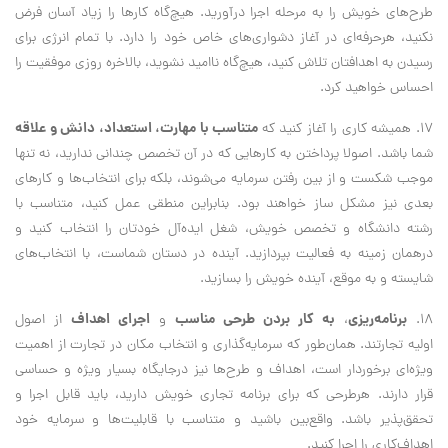
طرح‌هاي خويش را به مرحله اجرا درآوريد. هيچ‌گاه كارها را زياد آسان فرض
نكنيد، هرحرفه‌اي در آغاز دشواري‌هاي خاص خود را دارد. با تمام انرژي براي
رسيدن به اهدافتان تلاش كنيد، هيچ‌گاه نااميد نشويد، بالاخره روزي موفقيت را
احساس خواهيد كرد.
متناسب با مهارت، استعداد، دانش و علاقه
17. هميشه كاري را آغاز كنيد كه
شما باشد. اصولا پرداختن به كارهايي كه در آن تخصص چنداني نداريد، نه تنها
موجب شكست و از بين رفتن سرمايه مي‌شوند، بلكه براي انتخاب‌ها و كارهاي
بعدي نيز مشكل‌ ساز خواهند بود. بنابراين منطقي عمل كنيد، متناسب با
رشته دانشگاه و تخصص خويش، شغل ايده‌آل خودتان را انتخاب كنيد و
درهمان زمينه به فعاليت بپردازيد. آينده در دستان شماست، با انتخاب‌هاي
شايسته و به موقع، آينده خويش را بسازيد.
برنامه‌ريزي
به كار بردن طرحي مناسب
اجراي اهداف
18.
،
و
از اصول
اوليه تجارتند. همان‌طور كه سرمايه‌گذاري و انتخاب مكان در تجارت از اهميت
ويژه‌اي برخوردار است، اهداف و طرح‌ها نيز درجايگاه بسيار ويژه و حساسي
قرار دارند. هرطرحي كه براي برنامه تجاري خويش داريد، بايد قابل اجرا و
تحقق‌پذير باشد. واقع‌بين باشيد و متناسب با قابليت‌ها و سرمايه خود
اهداف‌كاري را اجرا كنيد.