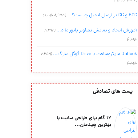
(9,542 بازدید)
BCC و CC در ارسال ایمیل چیست؟...
(8,958 بازدید)
آموزش ایجاد و نمایش تصاویر پانوراما د...
(8,292
بازدید)
Outlook مایکروسافت با Drive گوگل سازگ...
(7,259
بازدید)
پست های تصادفی
12 گام برای طراحی سایت با
بهترین چیدمان...