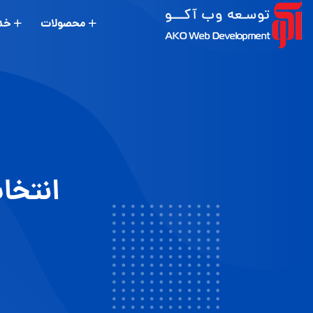
محصولات
خد
انتخا