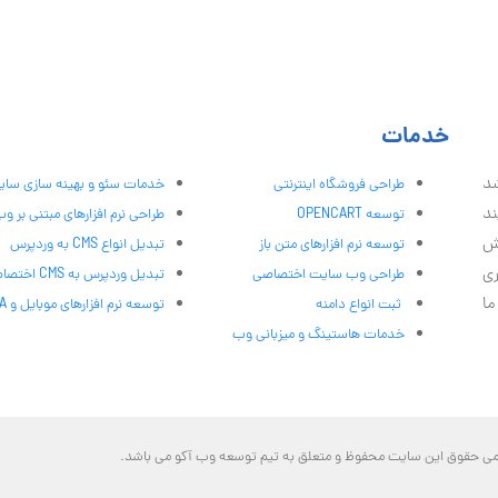
خدمات
شد
طراحی فروشگاه اینترنتی
خدمات سئو و بهینه سازی سا
ند
توسعه OPENCART
طراحی نرم افزارهای مبتنی بر و
ش
توسعه نرم افزارهای متن باز
تبدیل انواع CMS به وردپرس
ری
طراحی وب سایت اختصاصی
تبدیل وردپرس به CMS اختصاصی
ما
ثبت انواع دامنه
توسعه نرم افزارهای موبایل و PWA
خدمات هاستینگ و میزبانی وب
مامی حقوق این سایت محفوظ و متعلق به تیم توسعه وب آکو می باشد.