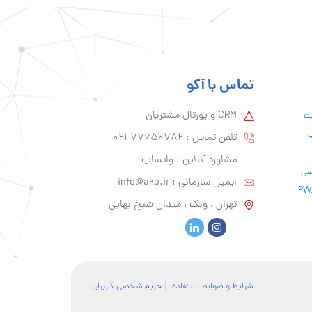
تماس با آکو
CRM و پورتال مشتریان
یت
ب
تلفن تماس :‌ 77650782-021
مشاوره آنلاین : واتساپ
ایمیل سازمانی :‌
info@ako.ir
تهران ، ونک ، میدان شیخ بهایی
شرایط و ضوابط استفاده
حریم شخصی کاربران