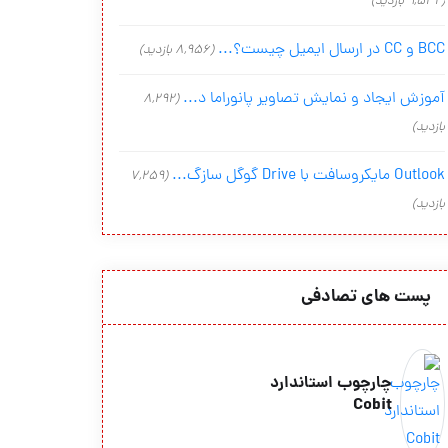
(9,542 بازدید)
BCC و CC در ارسال ایمیل چیست؟...
(8,956 بازدید)
آموزش ایجاد و نمایش تصاویر پانوراما د...
(8,292
بازدید)
Outlook مایکروسافت با Drive گوگل سازگ...
(7,259
بازدید)
پست های تصادفی
چارچوب استاندارد
Cobit