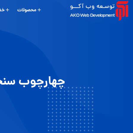
محصولات
خد
چهارچوب سنجش 