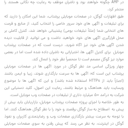
در AMP چگونه خواهند بود و ناشران موظف به رعایت چه نکاتی هستند را
منتشر کرد.
طبق اظهارات گوگل، در صفحات موبایلی پرشتاب، شما این امکان را دارید که
برای تبلیغات و آگهی های خود سرور خاصی را انتخاب کنید، از منابع و فرمت
های انتخابی شما (مثلاً تبلیغات بومی) پشتیبانی خواهد شد، کنترل کاملی بر
محل قرارگیری آگهی های خود خواهید داشت و می توانید از قابلیت دیده
شدن آگهی های خود نیز آگاه شوید. درست است که در صفحات پرشتاب
موبایل برای کنترل آگهی ها، اختیاراتی به ناشران داده شده است اما در بعضی
موارد نیز گوگل مصمم است تا منحصراً نظر خود را اعمال کند.
چهار ویژگی اساسی مد نظر گوگل در مورد آگهی ها در صفحات موبایلی
پرشتاب این است که: آگهی ها به سرعت بارگذاری شوند، زیبا و ایمن باشند
(اجباراً باید از HTTPs استفاده شده باشد) و این که آگهی ها با موضوع
وبسایت باید هماهنگ و مرتبط باشند. رعایت این اصول، کلید دستیابی این
شرکت به درآمد 50 میلیارد دلاری از تبلیغات در صفحات وب موبایل است.
به طور خلاصه با اجرای پروژه صفحات پرشتاب موبایل، بازاریابان باید بیش از
پیش به اصطلاح به ساز گوگل برقصند و خود را با نظر گوگل هماهنگ کنند. اما
با توجه به سرعت بیشتر بارگذاری صفحات وب و رضایتمندی کاربران و نفوذ
گوگل در اینترنت، به نظر می رسد که پیش رفتن به سوی صفحات موبایلی