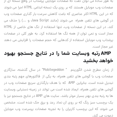
به طور ساده می توان گفت که صفحات موبایلی پرشتاب در واقع نسخه ای از
صفحات وب موبایل هستند که بر روی یک نسخه ابداعی HTML اجرا می شوند
که در این HTML اکثر عناصری که باعث کاهش سرعت بار گذاری صفحات وب
در گوشی های تلفن همراه می شوند (مانند Java Script و ...) را حذف می
کند. در این نسخه از صفحات وب، تنها استفاده از تگ های خاصی از HTML
مجاز است و نمی توان از همه تگ ها استفاده کرد. به طور کلی در صفحات
پرشتاب وب موبایل استفاده از کدهایی که حجم صفحات را افزایش می دهند
غیر مجاز است.
AMP رتبه وبسایت شما را در نتایج جستجو بهبود
خواهد بخشید
از زمان مطرح شدن الگوریتم " Mobilegeddon" در سال گذشته، سازگاری
صفحات وب با گوشی های تلفن همراه، به یکی از فاکتورهای مهم رتبه بندی
تبدیل شده است. بنابراین AMP که با هدف بارگذاری سریع صفحات وب در
گوشی های تلفن همراه، ایجاد شده است می تواند در زمینه دستیابی وبسایت
ها به رتبه بندی بهتر بسیار موثر باشد. سایت های AMP در نتایج جستجو نیز با
یک برچسب سبز رنگ که بر روی آن نماد رعد و برق حک شده است، مشخص
می شوند که این برچسب کاربران را به تجربه صفحات پرسرعت وب موبایل
دعوت می کند.