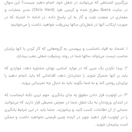
بزرگترین اشتباهی که می‌توانید در شغل خود انجام دهید چیست؟ این سوال
در سایت Quora مطرح شده و کریس هرد (Chris Herd) مدیر عملیات و
معماری در صعنت نفت و گاز به آن پاسخ داده. در ادامه ۱۰ اشتباه که در
صورت ارتکاب آنها در شغل‌تان سالها پس‌رفت خواهید داشت را می‌خوانیم:
۱. اعتماد به افراد نامناسب و پیوستن به گروه‌هایی که کار کردن با آنها برایتان
مناسب نیست می‌تواند سالها شما در روند پیشرفت شغلی عقب بیندازد.
۲. پیدا نکردن یک مربی که در موارد اساسی بهتان مشاوره دهد، مواردی که
باید بر آنها متمرکز شوید را نشان‌تان دهد، اقداماتی که باید انجام دهید را
برای‌تان روشن کند و به شما بگوید باید به دنبال چه تجربیاتی بروید.
۳. در اولویت قرار دادن حقوق به جای یادگیری. مهم ترین نکته اینجاست که
در ابتدای ورودتان به یک شغل شما در معرض محیطی قرار دارید که می‌توانید
حسابی از آن اطلاعات کسب کنید و بیاموزید. حتما باید در این شرایط یادگیری
را در اولویت قرار دهید چون در آینده چنین فرصتی نخواهید داشت و ممکن
است پشیمان شوید.