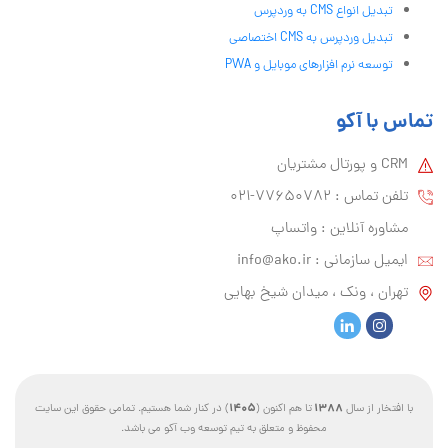
تبدیل انواع CMS به وردپرس
تبدیل وردپرس به CMS اختصاصی
توسعه نرم افزارهای موبایل و PWA
تماس با آکو
CRM و پورتال مشتریان
تلفن تماس :‌ 77650782-021
مشاوره آنلاین : واتساپ
ایمیل سازمانی :‌
info@ako.ir
تهران ، ونک ، میدان شیخ بهایی
1405
1388
با افتخار از سال
تا هم اکنون (
) در کنار شما هستیم. تمامی حقوق این سایت
محفوظ و متعلق به تیم توسعه وب آکو می باشد.