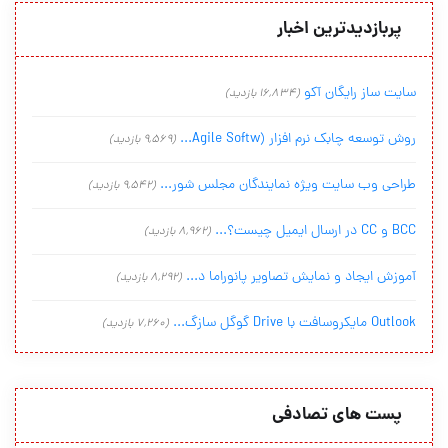
پربازدیدترین اخبار
سایت ساز رایگان آکو
(16,834 بازدید)
روش توسعه چابک نرم افزار (Agile Softw...
(9,569 بازدید)
طراحی وب سایت ویژه نمایندگان مجلس شور...
(9,542 بازدید)
BCC و CC در ارسال ایمیل چیست؟...
(8,962 بازدید)
آموزش ایجاد و نمایش تصاویر پانوراما د...
(8,292 بازدید)
Outlook مایکروسافت با Drive گوگل سازگ...
(7,260 بازدید)
پست های تصادفی