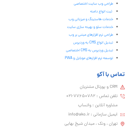
طراحی وب سایت اختصاصی
ثبت انواع دامنه
خدمات هاستینگ و میزبانی وب
خدمات سئو و بهینه سازی سایت
طراحی نرم افزارهای مبتنی بر وب
تبدیل انواع CMS به وردپرس
تبدیل وردپرس به CMS اختصاصی
توسعه نرم افزارهای موبایل و PWA
تماس با آکو
CRM و پورتال مشتریان
تلفن تماس :‌ 77650782-021
مشاوره آنلاین : واتساپ
ایمیل سازمانی :‌
info@ako.ir
تهران ، ونک ، میدان شیخ بهایی