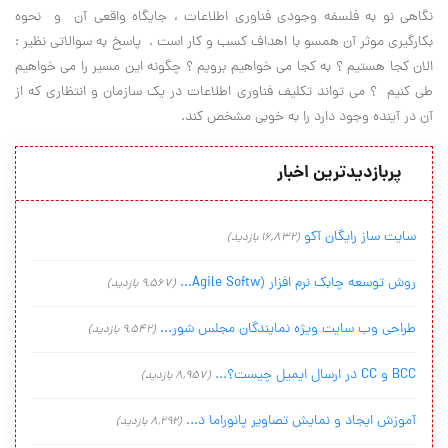
نگاهی نو به فلسفه وجودی فناوری اطلاعات ، جایگاه واقعی آن و نحوه
بکارگیری موثر آن همسو با اهداف کسب و کار است . پاسخ به سوالاتی نظیر :
الان کجا هستیم ؟ به کجا می خواهیم برویم ؟ چگونه این مسیر را می خواهیم
طی کنیم ؟ می تواند تکلیف فناوری اطلاعات در یک سازمان و انتظاری که از
آن در آینده وجود دارد را به خوبی مشخص کند.
پربازدیدترین اخبار
سایت ساز رایگان آکو
(16,832 بازدید)
روش توسعه چابک نرم افزار (Agile Softw...
(9,567 بازدید)
طراحی وب سایت ویژه نمایندگان مجلس شور...
(9,542 بازدید)
BCC و CC در ارسال ایمیل چیست؟...
(8,957 بازدید)
آموزش ایجاد و نمایش تصاویر پانوراما د...
(8,292 بازدید)