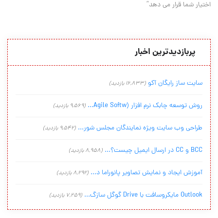
اختیار شما قرار می دهد”
پربازدیدترین اخبار
سایت ساز رایگان آکو
(16,833 بازدید)
روش توسعه چابک نرم افزار (Agile Softw...
(9,569 بازدید)
طراحی وب سایت ویژه نمایندگان مجلس شور...
(9,542 بازدید)
BCC و CC در ارسال ایمیل چیست؟...
(8,958 بازدید)
آموزش ایجاد و نمایش تصاویر پانوراما د...
(8,292 بازدید)
Outlook مایکروسافت با Drive گوگل سازگ...
(7,259 بازدید)