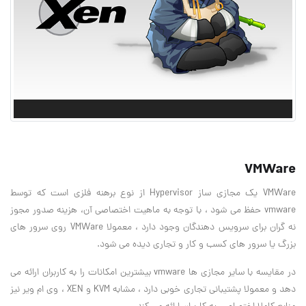
VMWare
VMWare یک مجازی ساز Hypervisor از نوع برهنه فلزی است که توسط
vmware حفظ می شود ، با توجه به ماهیت اختصاصی آن، هزینه صدور مجوز
نه گران برای سرویس دهندگان وجود دارد ، معمولا VMWare روی سرور های
بزرگ یا سرور های کسب و کار و تجاری دیده می شود.
در مقایسه با سایر مجازی ها vmware بیشترین امکانات را به کاربران ارائه می
دهد و معمولا پشتیبانی تجاری خوبی دارد ، مشابه KVM و XEN ، وی ام ویر نیز