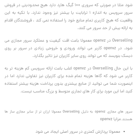
شود مثلا در صورتی که سروری 100 گیگ هارد دارد هیچ محدودیتی در فروش
سرور سرویس به اندازه 1 ترابایت یا بیشتر نیز وجود ندارد. با تکیه به این
واقعیت که هیچ کاربری تمام منابع خود را استفاده نمی کند ، فروشندگان اقدام
به ارائه بیش از حد سرور می کنند.
Overselling در openvz معمولا باعث افت کیفیت و عملکرد سرور مجازی می
شود. در openvz کاربر می تواند ورودی و خروجی زیادی در سرور بر روی
دیسک بنویسد که می تواند روی سایر کاربران نیز تاثیر بگذارد.
با این حال Overselling در openvz اغلب باعث ارائه سرویس کم هزینه تر به
کاربر می شود که گاها هزینه تمام شده برای کاربران نیز تفاوتی ندارد اما در
اینصورت شما می توانید از منابع بیشتری بدون پرداخت هزینه بیشتر استفاده
کنید اما این مورد برای کار های تجاری متوسط و بزرگ مناسب نیست.
سرور های مجازی openvz به دلیل Overselling معمولا ارزان تر از سایر مجازی ساز ها
مزایا openvz
هستند.
معمولا پردازش کمتری در سرور اصلی ایجاد می شود