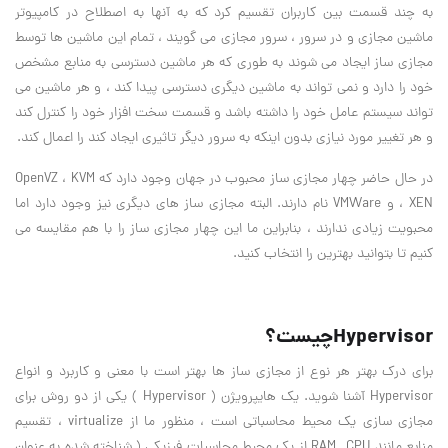
به چند قسمت بین کاربران تقسیم کرد که به آنها به اصطلاح در کامپیوتر
ماشین مجازی و در سرور ، سرور مجازی می گویند ، تمام این ماشین ها توسط
مجازی ساز ایجاد می شوند به طوری که هر ماشین دسترسی به منابع مشخص
خود را دارد و نمی تواند به ماشین دیگری دسترسی پیدا کند ، و هر ماشین می
تواند سیستم عامل خود را داشته باشد و قسمت سخت افزار خود را کنترل کند
و هر تغییر مورد نیازی بدون اینکه به سرور دیگر تاثیری ایجاد کند را اعمال کند.
در حال حاضر چهار مجازی ساز محبوب در جهان وجود دارد که OpenVZ ، KVM
، XEN و VMWare نام دارند. البته مجازی ساز های دیگری نیز وجود دارد اما
محبویت زیادی ندارند ، بنابراین ما این چهار مجازی ساز را با هم مقایسه می
کنیم تا بتوانید بهترین را انتخاب کنید.
Hypervisorچیست؟
برای درک بهتر هر نوع از مجازی ساز ها بهتر است با معنی و کاربرد و انواع
Hypervisor آشنا شوید. یک هایپرویژن ( Hypervisor ) یکی از دو روش برای
مجازی سازی یک محیط محاسباتی است ، منظور ما از virtualize ، تقسیم
منابع مانند RAM , CPU از یک محیط محاسبات فیزیکی ( شناخته شده به عنوان