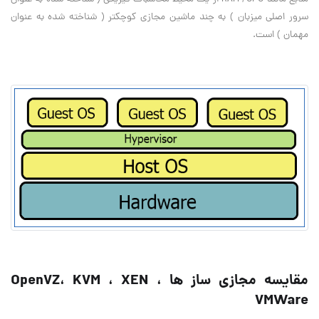
سرور اصلی میزبان ) به چند ماشین مجازی کوچکتر ( شناخته شده به عنوان
مهمان ) است.
مقایسه مجازی ساز ها OpenVZ، KVM ، XEN ،
VMWare