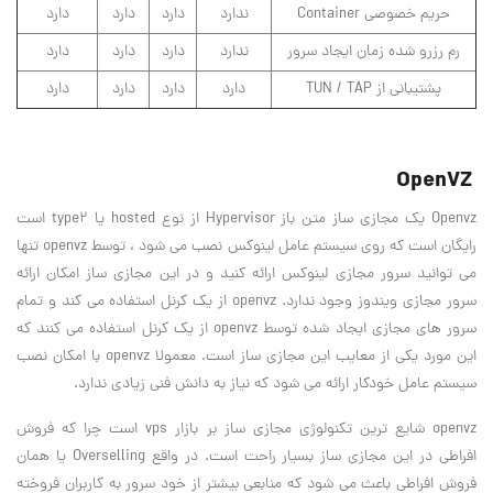
حریم خصوصی Container
ندارد
دارد
دارد
دارد
رم رزرو شده زمان ایجاد سرور
ندارد
دارد
دارد
دارد
پشتیبانی از TUN / TAP
دارد
دارد
دارد
دارد
OpenVZ
Openvz یک مجازی ساز متن باز Hypervisor از نوع hosted یا type2 است
رایگان است که روی سیستم عامل لینوکس نصب می شود ، توسط openvz تنها
می توانید سرور مجازی لینوکس ارائه کنید و در این مجازی ساز امکان ارائه
سرور مجازی ویندوز وجود ندارد. openvz از یک کرنل استفاده می کند و تمام
سرور های مجازی ایجاد شده توسط openvz از یک کرنل استفاده می کنند که
این مورد یکی از معایب این مجازی ساز است. معمولا openvz با امکان نصب
سیستم عامل خودکار ارائه می شود که نیاز به دانش فنی زیادی ندارد.
openvz شایع ترین تکنولوژی مجازی ساز بر بازار vps است چرا که فروش
افراطی در این مجازی ساز بسیار راحت است. در واقع Overselling یا همان
فروش افراطی باعث می شود که منابعی بیشتر از خود سرور به کاربران فروخته