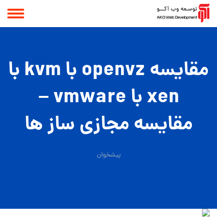
مقایسه openvz با kvm با
xen با vmware –
مقایسه مجازی ساز ها
پیشخوان