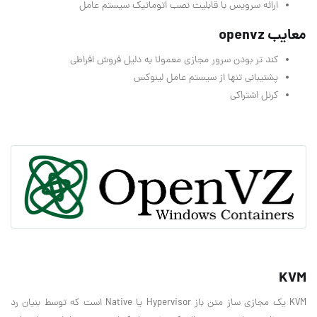
ارائه سرویس با قابلیت نصب اتوماتیک سیستم عامل
معایب openvz
کند تر بودن سرور مجازی معمولا به دلیل فروش افراطی
پشتیبانی تنها از سیستم عامل لینوکس
کرنل اشتراکی
KVM
KVM یک مجازی ساز متن باز Hypervisor یا Native است که توسط بنیان رد