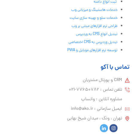
ثبت انواع دامنه
خدمات هاستینگ و میزبانی وب
خدمات سئو و بهینه سازی سایت
طراحی نرم افزارهای مبتنی بر وب
تبدیل انواع CMS به وردپرس
تبدیل وردپرس به CMS اختصاصی
توسعه نرم افزارهای موبایل و PWA
تماس با آکو
CRM و پورتال مشتریان
تلفن تماس :‌ 77650782-021
مشاوره آنلاین : واتساپ
ایمیل سازمانی :‌
info@ako.ir
تهران ، ونک ، میدان شیخ بهایی