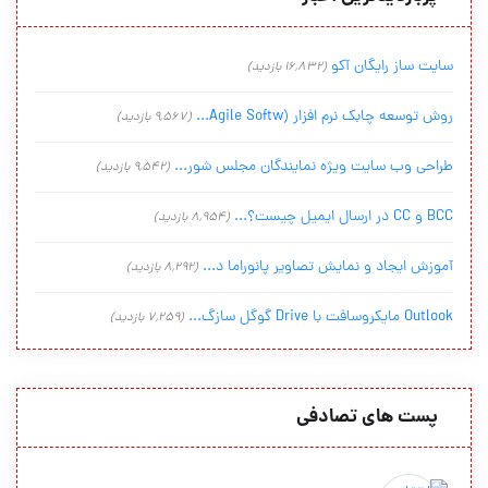
سایت ساز رایگان آکو
(16,832 بازدید)
روش توسعه چابک نرم افزار (Agile Softw...
(9,567 بازدید)
طراحی وب سایت ویژه نمایندگان مجلس شور...
(9,542 بازدید)
BCC و CC در ارسال ایمیل چیست؟...
(8,954 بازدید)
آموزش ایجاد و نمایش تصاویر پانوراما د...
(8,292 بازدید)
Outlook مایکروسافت با Drive گوگل سازگ...
(7,259 بازدید)
پست های تصادفی