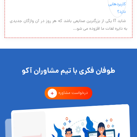
شاید IT یکی از بزرگترین صنایعی باشد که هر روز در آن واژگان جدیدی
به دایره لغات ما افزوده می شو...
طوفان فکری با تیم مشاوران آکو
درخواست مشاوره