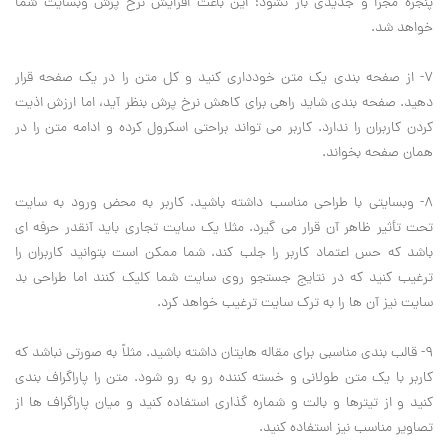
پنجره مجزا و جدیدی باز نشود؛ این باعث افزایش نرخ پرش وبسایت شما
خواهد شد.
7- از صفحه بندی یک متن خودداری کنید و کل متن را در یک صفحه قرار
دهید. صفحه بندی شاید راهی برای کاهش نرخ پرش بنظر آید، اما ارزش اذیت
کردن کاربران را ندارد. کاربر می تواند براحتی اسکرول کرده و ادامه متن را در
همان صفحه بخواند.
8- وبسایتی با طراحی مناسب داشته باشید. کاربر به محض ورود به سایت
تحت تأثیر ظاهر آن قرار می گیرد. مثلا یک سایت تجاری باید آنقدر حرفه ای
باشد که حس اعتماد کاربر را جلب کند. شما ممکن است بتوانید کاربران را
ترغیب کنید که در نتایج جستجو روی سایت شما کلیک کنند اما طراحی بد
سایت نیز آن ها را به ترک سایت ترغیب خواهد کرد.
9- قالب بندی مناسبی برای مقاله هایتان داشته باشید. مثلاً به صورتی نباشد که
کاربر با یک متن طولانی و خسته کننده رو به رو شود. متن را پاراگراف بندی
کنید و از تیترها و بالت و شماره گذاری استفاده کنید و میان پاراگراف ها از
تصاویر مناسب نیز استفاده کنید.