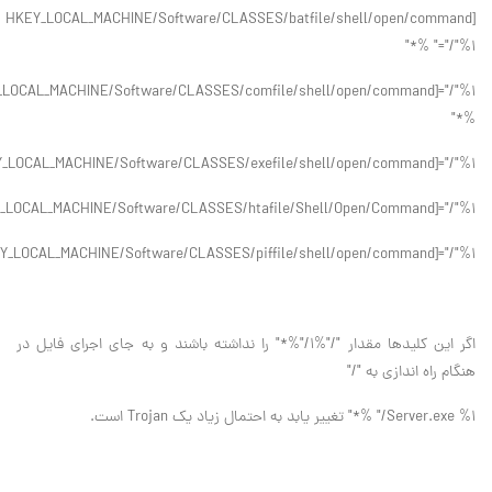
HKEY_LOCAL_MACHINE/Software/CLASSES/batfile/shell/open/command]
="/"%1" %*"
%*"
_LOCAL_MACHINE/Software/CLASSES/exefile/shell/open/command]="/"%1/"%*"
LOCAL_MACHINE/Software/CLASSES/htafile/Shell/Open/Command]="/"%1/"%*"
Y_LOCAL_MACHINE/Software/CLASSES/piffile/shell/open/command]="/"%1
اگر اين كليدها مقدار "/"%1/"%*" را نداشته باشند و به جاي اجراي فايل در
هنگام راه اندازي به "/"
Server.exe %1/" %*" تغيير يابد به احتمال زياد يك Trojan است.