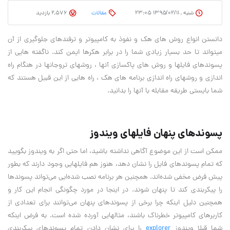
شنبه , ۱۳۹۵/۰۲/۱۱ ۲۳:۰۵
مقالات
2,576 بازدید
دانستن انواع روش های هک و نفوذ به کامپیوتر و ترفندهای جلوگیری از آن
میتواند تا حد بسیار زیادی شما را در برابر هکرها ایمن کند. ناگفته هایی از
پسوندهای فایلها و روش های پاکسازی آنها ، روشهای تروجانها در هنگام راه
اندازی و روشهای راه اندازی برنامه های هک ، راه هایی از این قبیل هستند که
شما بایستی طریقه مقابله با آنها را بدانید.
پسوندهاي پنهان فايلهاي ويندوز
ممكن است از اين موضوع آگاهي نداشته باشيد، اما حتي اگر به ويندوز بگوييد
كه تمام پسوندهاي فايل را نشان دهد، هنوز هم فايلهايي وجود دارند كه بطور
پيش فرض مخفي شده‌اند. همچنين هر برنامه نصب شده‌ايي مي‌تواند پسوندها
را پيكربندي كند تا پنهان شوند. در اينجا در مورد چگونگي انجام اين كار و
همچنين دليل اينكه چرا برخي از پسوندهاي پنهان مي‌توانند براي تعدادي از
كاربرهاي كامپيوتر خطرناك باشند، مثالهايي آورده شده است. به فرض اينكه
شما قبلا ويندوز
explorer
را براي نشان دادن تمام پسوندهاي پيكربندي