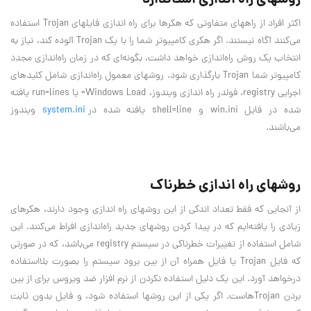
روشهاي راه اندازي استاندارد
اكثر افراد از راههاي متفاوتي كه هكرها براي راه اندازي فايلهاي Trojan استفاده
مي‌كنند آگاه نيستند. اگر هكري كامپيوتر شما را با يك Trojan آلوده كند، نياز به
انتخاب يك روش راه‌اندازي خواهد داشت، بگونه‌اي كه در زمان راه‌اندازي مجدد
كامپيوتر شما Trojan بارگذاري شود. روشهاي معمول راه‌اندازي شامل كليدهاي
اجرايي registry، فولدر راه اندازي ويندوز، Windows Load= يا run=lines يافته
شده در فايل win.ini و shell=line يافته شده در
system.ini
ويندوز
مي‌باشند.
روشهاي راه اندازي خطرناك
از آنجايي كه فقط تعداد اندكي از اين روشهاي راه اندازي وجود دارند، هكرهاي
زيادي را يافته‌ايم كه در پيدا كردن روشهاي جديد راه‌اندازي افراط مي‌كنند. اين
شامل استفاده از تغييرات خطرناكي در سيستم registry مي‌باشد، كه در صورتي
كه فايل Trojan يا فايل همراه آن از بين برود سيستم را بصورت بلااستفاده
درخواهد آورد. اين يك دليل استفاده نكردن از نرم افزار ضد ويروس براي از بين
بردن Trojanهاست. اگر يكي از اين روشها استفاده شود، و فايل بدون ثابت