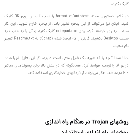
كليك كنيد.
در كادر، دستوري مانند format a:/autotest را تايپ كنيد و روي OK كليك
كنيد. آيكن نيز مي‌تواند از اين پنجره تغيير يابد. از پنجره خارج شويد، اين كار
سند را به روز خواهد كرد. روي notepad.exe كليك كنيد و آن را به عقيب به
سمت Desktop بكشيد. فايلي را كه ايجاد شده (Scrap) به Readme.txt تغيير
نام دهيد.
حالا شما آنچه را كه شبيه يك فايل متني است داريد. اگر اين فايل اجرا شود
درايو A: را فرمت خواهد كرد. همانگونه كه در مثال بالا براي پسوندهاي ميانبر
PIF ديده شد، هكر مي‌تواند از فرمانهاي خطرناكتري استفاده كند.
روشهاي Trojan در هنگام راه اندازي