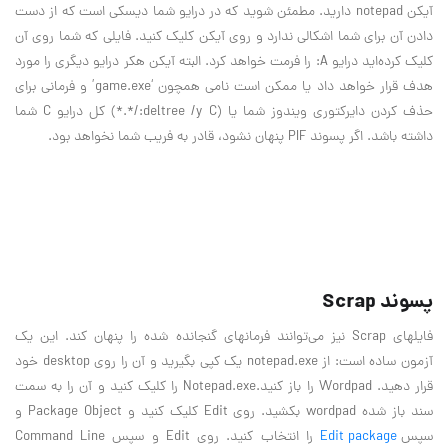
آيكن notepad داريد. مطمئن شويد كه در درايو شما ديسكي است كه از دست
دادن آن براي شما اشكالي ندارد و روي آيكن كليك كنيد. فايلي كه شما روي آن
كليك كرده‌ايد درايو A: را فرمت خواهد كرد. البته آيكن هكر درايو ديگري را مورد
هدف قرار خواهد داد يا ممكن است نامي همچون ‘game.exe’ و فرماني براي
حذف كردن دايركتوري ويندوز شما يا (deltree /y C:/*.*) كل درايو C شما
داشته باشد. اگر پسوند PIF پنهان نشود، قادر به فريب شما نخواهد بود.
پسوند Scrap
فايلهاي Scrap نيز مي‌توانند فرمانهاي گنجانده شده را پنهان كند. اين يك
آزمون ساده است: از notepad.exe يك كپي بگيريد و آن را روي desktop خود
قرار دهيد. Wordpad را باز كنيد.Notepad.exe را كليك كنيد و آن را به سمت
سند باز شده wordpad بكشيد. روي Edit كليك كنيد و Package Object و
سپس
Edit package
را انتخاب كنيد. روي Edit و سپس Command Line