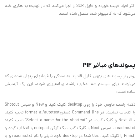
اكثر افراد فريب خورده و فايل SCR را اجرا مي‌كنند كه در نهايت به هكري ختم
مي‌شود كه به كامپيوتر شما متصل شده است.
پسوندهاي ميانبر PIF
برخي از پسوندهاي پنهان فايل قادرند به سادگي با فرمانهاي پنهان شده‌اي كه
مي‌توانند براي سيستم شما مخرب باشند برنامه‌ريزي شوند. اين يك آزمايش
ساده است:
دكمه راست ماوس خود را روي desktop كليك كنيد و New و سپس Shotcut
را انتخاب نماييد. در Command line دستورformat a:/autotest تايپ كنيد.
حالا Next را كليك كنيد. در "Select a name for the shortcut" تايپ كنيد:
readme.txt . سپس Next را كليك كنيد. يك آيكن notepad را انتخاب كرده و
Finish را كليك كنيد. حالا شما در desktop خود فايلي با نام readme.txt و با