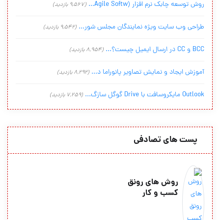
روش توسعه چابک نرم افزار (Agile Softw...
(9,567 بازدید)
طراحی وب سایت ویژه نمایندگان مجلس شور...
(9,542 بازدید)
BCC و CC در ارسال ایمیل چیست؟...
(8,954 بازدید)
آموزش ایجاد و نمایش تصاویر پانوراما د...
(8,292 بازدید)
Outlook مایکروسافت با Drive گوگل سازگ...
(7,259 بازدید)
پست های تصادفی
روش های رونق
کسب و کار