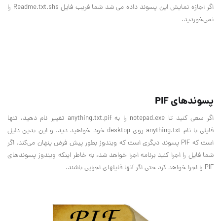
اگر اجازه نمايش اين پسوند داده مي شد شما فريب فايل Readme.txt.shs را
نمي‌خورديد.
پسوندهاي PIF
اگر سعي كنيد تا notepad.exe را به anything.txt.pif تغيير نام دهيد، تنها
فايلي با نام anything.txt روي desktop خود خواهيد ديد. و اين بدين دليل
است كه PIF پسوند ديگري است كه ويندوز بطور پيش فرض پنهان مي‌كند. اگر
شما فايل را اجرا كنيد برنامه اجرا خواهد شد، به خاطر اينكه ويندوز پسوندهاي
PIF را اجرا خواهد كرد حتي اگر آنها فايلهاي اجرايي باشند.