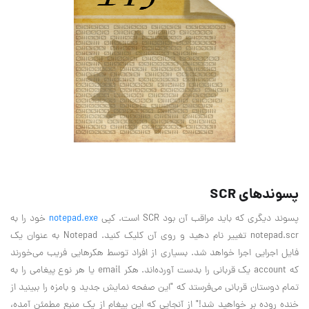
پسوندهاي SCR
پسوند ديگري كه بايد مراقب آن بود SCR است. كپي
notepad.exe
خود را به
notepad.scr تغيير نام دهيد و روي آن كليك كنيد. Notepad به عنوان يك
فايل اجرايي اجرا خواهد شد. بسياري از افراد توسط هكرهايي فريب مي‌خورند
كه account يك قرباني را بدست آورده‌اند. هكر email يا هر نوع پيغامي را به
تمام دوستان قرباني مي‌فرستد كه "اين صفحه نمايش جديد و بامزه را ببينيد از
خنده روده بر خواهيد شد!" از آنجايي كه اين پيغام از يك منبع مطمئن آمده،