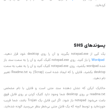
كرده‌ايد.
پسوندهاي SHS
يك كپي از notepad.exe بگيريد و آن را روي desktop خود قرار دهيد.
Wordpad
را باز كنيد. روي notepad.exe كليك كنيد و آن را به سمت سند باز
شده wordpad بكشيد. روي notepad.exe كليك كنيد و آن را به عقب به سمت
desktop بكشيد. فايلي را كه ايجاد شده است (Scrap) به Readme.txt تغيير
نام دهيد.
حالايك آيكن كه نشان دهنده سند متني است و فايلي با نام مشخص
readme.txt بر روي desktop شما وجود دارد كليك كردن بر روي فايل فوق
باعث مي‌شود notepad باز ‌شود. اگر اين فايل يك Trojan باشد، شما فريب
خورده‌ايد و توسط آنچه كه يك فايل متني بي‌خطر بنظر مي‌رسيد آلوده شده‌ايد.