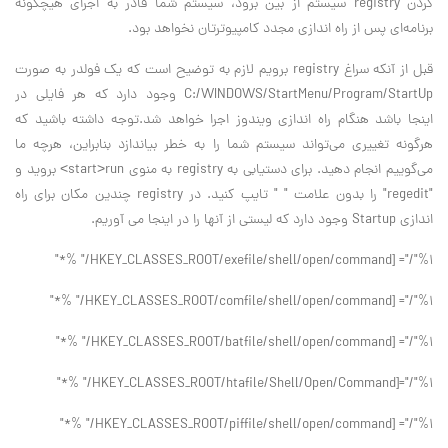
كردن registry سيستم از بين برود، سيستم شما قادر به اجراي هيچگونه
برنامه‌اي پس از راه اندازي مجدد كامپيوترتان نخواهد بود.
قبل از آنكه سراغ registry برويم لازم به توضيح است كه يك فولدر به صورت
C:/WINDOWS/StartMenu/Program/StartUp وجود دارد كه هر فايلي در
اينجا باشد هنگام راه اندازي ويندوز اجرا خواهد شد.توجه داشته باشيد كه
هرگونه تغييري مي‌تواند سيستم شما را به خطر بياندازد بنابراين، هرچه ما
مي‌گوييم انجام دهيد. براي دستيابي به registry به منوي start>run> برويد و
"regedit" را بدون علامت " " تايپ كنيد. در registry چندين مكان براي راه
اندازي Startup وجود دارد كه ليستي از آنها را در اينجا مي آوريم.
HKEY_CLASSES_ROOT/exefile/shell/open/command] ="/"%1/" %*"
HKEY_CLASSES_ROOT/comfile/shell/open/command] ="/"%1/" %*"
HKEY_CLASSES_ROOT/batfile/shell/open/command] ="/"%1/" %*"
HKEY_CLASSES_ROOT/htafile/Shell/Open/Command]="/"%1/" %*"
HKEY_CLASSES_ROOT/piffile/shell/open/command] ="/"%1/" %*"