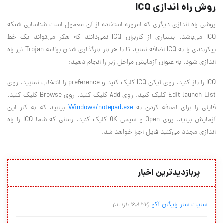
روش راه اندازي ICQ
روشي راه اندازي ديگري كه امروزه استفاده از آن معمول است شناسايي شبكه
ICQ مي‌باشد. بسياري از كاربران ICQ نمي‌دانند كه هكر مي‌تواند يك خط
پيكربندي را به ICQ اضافه نمايد تا با هر بار بارگذاري شدن برنامه Trojan نيز راه
اندازي شود. به عنوان آزمايش مراحل زير را انجام دهيد:
ICQ را باز كنيد. روي آيكن ICQ كليك كنيد و preference را انتخاب نماييد. روي
Edit launch List كليك كنيد. روي Add كليك كنيد. روي Browse كليك كنيد.
فايلي را براي اضافه كردن به
Windows/notepad.exe
بيابيد كه به كار اين
آزمايش بيايد. روي Open و سپس OK كليك كنيد. زماني كه شما ICQ را راه
اندازي مجدد مي‌كنيد فايل اجرا خواهد شد.
پربازدیدترین اخبار
سایت ساز رایگان آکو
(16,832 بازدید)