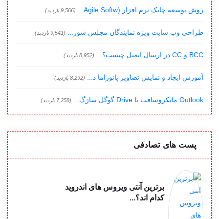
روش توسعه چابک نرم افزار (Agile Softw...
(9,566 بازدید)
طراحی وب سایت ویژه نمایندگان مجلس شور...
(9,541 بازدید)
BCC و CC در ارسال ایمیل چیست؟...
(8,952 بازدید)
آموزش ایجاد و نمایش تصاویر پانوراما د...
(8,292 بازدید)
Outlook مایکروسافت با Drive گوگل سازگ...
(7,258 بازدید)
پست های تصادفی
برترین آنتی ویروس های اندروید
کدام اند؟...