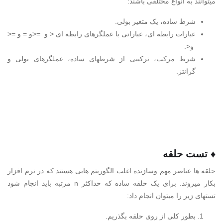
میتوانند به انواع مختلفی باشند:
شرط ساده، یک متغیر بولی.
عبارات رابطه ای، عباراتی با عملگرهای رابطه ای < و =<و = و =<
و<.
شرط مرکب، ترکیبی از شرطهای ساده، عملگرهای بولی و
گرانتز.
♦ تست حلقه
حلقه ها عناصر مهم وسازنده اغلب الگوریتم هایی هستند که در نرم افزار
بکار میروند. برای یک حلقه ساده که حداکثر n مرتبه باید انجام شود
تستهای زیر را میتوان انجام داد:
بطور کلی از روی حلقه بگذریم.